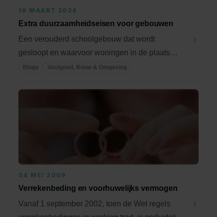
19 MAART 2024
Extra duurzaamheidseisen voor gebouwen
Een verouderd schoolgebouw dat wordt
gesloopt en waarvoor woningen in de plaats
komen. De ...
Blogs
Vastgoed, Bouw & Omgeving
04 MEI 2009
Verrekenbeding en voorhuwelijks vermogen
Vanaf 1 september 2002, toen de Wet regels