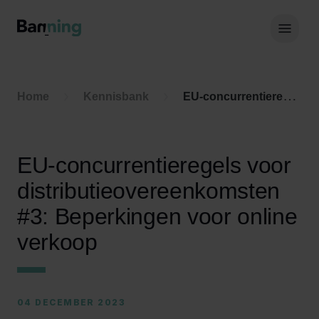
Skip to Content
Hoof
Home
Kennisbank
EU-concurrentieregels voor distributieovereenkomsten #3: Beperkingen voor online verkoop
EU-concurrentieregels voor
distributieovereenkomsten
#3: Beperkingen voor online
verkoop
04 DECEMBER 2023