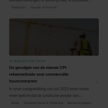
verrekenbedingen in werking trad, is onduidelijk
of de ...
Publicaties
Familie- & Erfrecht
17 AUGUSTUS 2023
De gevolgen van de nieuwe CPI-
rekenmethode voor commerciële
huurcontracten
In onze vastgoedblog van juli 2023 werd onder
meer belicht dat de juridische positie van
huurders ...
Blogs
Vastgoed, Bouw & Omgeving
Mariam Evadgian