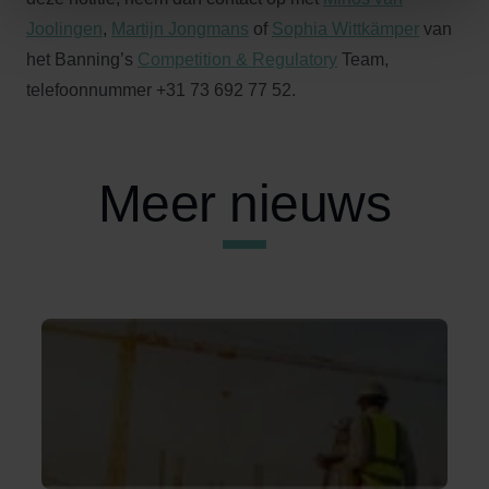
Joolingen
,
Martijn Jongmans
of
Sophia Wittkämper
van
het Banning’s
Competition & Regulatory
Team,
telefoonnummer +31 73 692 77 52.
Meer nieuws