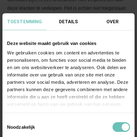
deze klanten te verkopen. Het is echter niet toegestaan
voor een leverancier om de doorverkoop van producten
TOESTEMMING
DETAILS
OVER
door zijn klanten via internet of aan internetwinkels te
voorkomen of proberen te voorkomen (hetzij direct of
indirect).
Kunnen leveranciers bestaande
Deze website maakt gebruik van cookies
distributeurs verbieden om via internet te verkopen?
We gebruiken cookies om content en advertenties te
Nee, alle distributeurs moeten toegestaan worden om
personaliseren, om functies voor social media te bieden
en om ons websiteverkeer te analyseren. Ook delen we
producten en diensten via het internet te verkopen of te
informatie over uw gebruik van onze site met onze
adverteren.
Kunnen leveranciers online verkoop voor
partners voor social media, adverteren en analyse. Deze
zichzelf reserveren?
Nee, een leverancier kan in geen
partners kunnen deze gegevens combineren met andere
geval verkoop en reclame op het internet voor zichzelf
informatie die u aan ze heeft verstrekt of die ze hebben
reserveren.
Kunnen leveranciers verschillende
verzameld op basis van uw gebruik van hun services.
prijzen in rekening brengen voor online shops en
fysieke winkels?
Ja, binnen de reikwijdte van de
Toestemmingsselectie
Noodzakelijk
VBER, kunnen leveranciers verschillende
groothandelsprijzen voor online verkoop in rekening