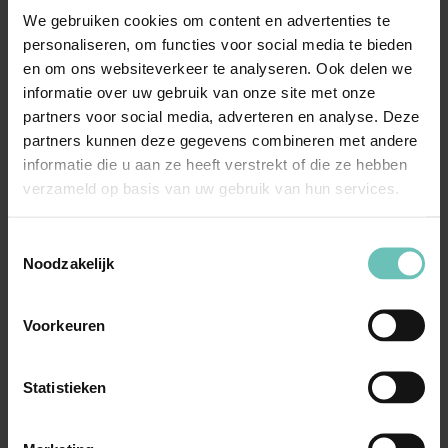
We gebruiken cookies om content en advertenties te
Verder klaagde de man in cassatie dat het hof ten
personaliseren, om functies voor social media te bieden
en om ons websiteverkeer te analyseren. Ook delen we
onrechte ervan is uitgegaan, dat aflossing tijdens het
informatie over uw gebruik van onze site met onze
huwelijk van een vóór het huwelijk door één der
partners voor social media, adverteren en analyse. Deze
echtenoten ten behoeve van de verwerving van een
partners kunnen deze gegevens combineren met andere
door hem ten huwelijk aangebracht goed aangegane
informatie die u aan ze heeft verstrekt of die ze hebben
lening, kan worden aangemerkt als belegging van
verzameld op basis van uw gebruik van hun services.
onverteerde inkomsten in dat goed, zodat het
beleggingsresultaat in de verrekening moet worden
Toestemmingsselectie
Noodzakelijk
betrokken. De Hoge Raad oordeelde dat die oordelen
wegens gemis aan feitelijke grondslag niet tot cassatie
kunnen leiden.
Voorkeuren
“Het hof heeft immers alleen de meerwaarde die toe te
Statistieken
schrijven valt aan de verbetering van de woning ten
gevolge van de, met onverteerde inkomsten bekostigde