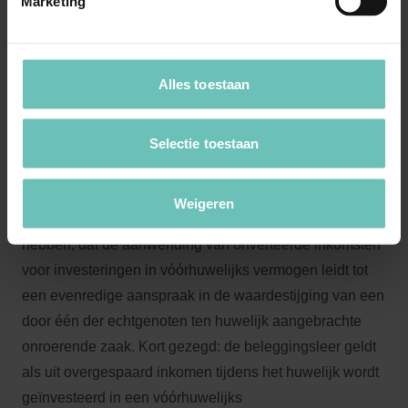
Marketing
verbouwingen in de verrekening betrokken, waar nog bij
komt dat ’s hofs begroting van het te verrekenen bedrag
kennelijk berust op het uitgangspunt dat de door de man
Alles toestaan
ten huwelijk aangebrachte schuld uit hypothecaire
lening van € 35.692,- geacht moet worden op de
peildatum nog integraal open te staan.”
Selectie toestaan
Door te oordelen dat de klachten als omschreven onder
Weigeren
2 t/m 2.2 falen, lijkt de Hoge Raad geoordeeld te
hebben, dat de aanwending van onverteerde inkomsten
voor investeringen in vóórhuwelijks vermogen leidt tot
een evenredige aanspraak in de waardestijging van een
door één der echtgenoten ten huwelijk aangebrachte
onroerende zaak. Kort gezegd: de beleggingsleer geldt
als uit overgespaard inkomen tijdens het huwelijk wordt
geïnvesteerd in een vóórhuwelijks