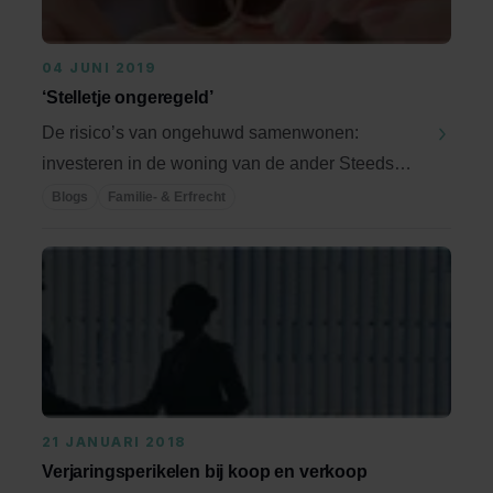
04 JUNI 2019
‘Stelletje ongeregeld’
De risico’s van ongehuwd samenwonen:
investeren in de woning van de ander Steeds
vaker gaan stellen ...
Blogs
Familie- & Erfrecht
21 JANUARI 2018
Verjaringsperikelen bij koop en verkoop