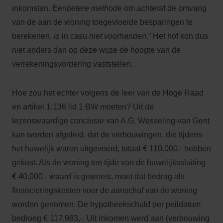
inkomsten. Een
betere methode
om achteraf de omvang
van de aan de woning toegevloeide besparingen te
berekenen,
is
in casu
niet voorhanden
.” Het hof kon dus
niet anders dan op deze wijze de hoogte van de
verrekeningsvordering vast­stellen.
Hoe zou het echter volgens de leer van de Hoge Raad
en artikel 1:136 lid 1 BW moeten? Uit de
lezenswaardige conclusie van A.G. Wesseling-van Gent
kan worden afgeleid, dat de verbouwingen, die tijdens
het huwelijk waren uitgevoerd, totaal € 110.000,- hebben
gekost. Als de woning ten tijde van de huwelijkssluiting
€ 40.000,- waard is geweest, moet dat bedrag als
financieringskosten voor de aanschaf van de woning
worden genomen. De hypotheek­schuld per peildatum
bedroeg € 117.983,-. Uit inkomen werd aan (verbouwing