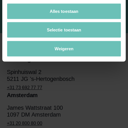
Alles toestaan
Selectie toestaan
Weigeren
's Hertogenbosch
Spinhuiswal 2
5211 JG 's-Hertogenbosch
+31 73 692 77 77
Amsterdam
James Wattstraat 100
1097 DM Amsterdam
+31 20 800 80 00