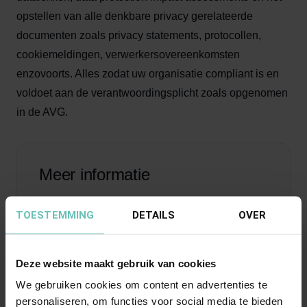
opstellen van alle denkbare privacy gerelateerde
documenten zoals privacy statements, protocollen,
cookiemeldingen, verwerkersovereenkomsten
enzovoorts. Alles zodat uw organisatie compliant is en
voldoet aan de verantwoordingsplicht zoals opgenomen
in de AVG.
Meer informatie
Arbreidsrecht
TOESTEMMING
DETAILS
OVER
Mededinging & Regulering
Privacy
Deze website maakt gebruik van cookies
We gebruiken cookies om content en advertenties te
personaliseren, om functies voor social media te bieden