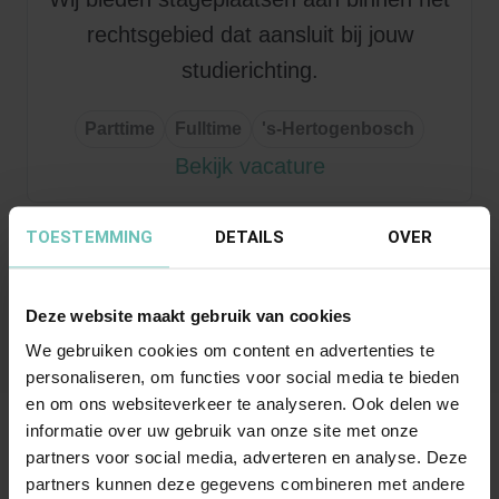
rechtsgebied dat aansluit bij jouw
studierichting.
Parttime
Fulltime
's-Hertogenbosch
Bekijk vacature
TOESTEMMING
Zie je geen passende vacatures? Hoe dan
DETAILS
OVER
ook, wij bieden jou de kans.
Deze website maakt gebruik van cookies
Stuur je CV
We gebruiken cookies om content en advertenties te
personaliseren, om functies voor social media te bieden
en om ons websiteverkeer te analyseren. Ook delen we
informatie over uw gebruik van onze site met onze
partners voor social media, adverteren en analyse. Deze
Word jij ook onderdeel van
partners kunnen deze gegevens combineren met andere