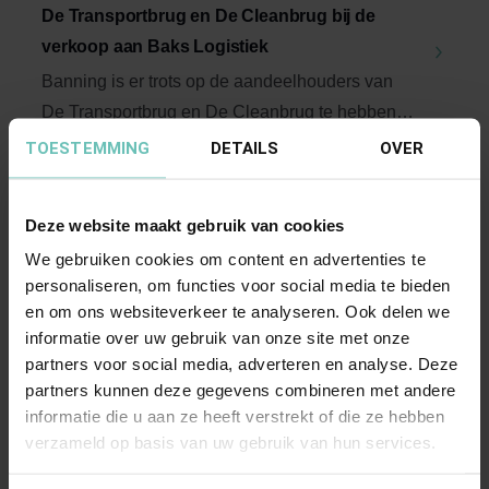
De Transportbrug en De Cleanbrug bij de
verkoop aan Baks Logistiek
Banning is er trots op de aandeelhouders van
De Transportbrug en De Cleanbrug te hebben
begeleid ...
TOESTEMMING
Corporate/M&A
DETAILS
OVER
Deze website maakt gebruik van cookies
We gebruiken cookies om content en advertenties te
personaliseren, om functies voor social media te bieden
en om ons websiteverkeer te analyseren. Ook delen we
informatie over uw gebruik van onze site met onze
partners voor social media, adverteren en analyse. Deze
06 OKTOBER 2023
partners kunnen deze gegevens combineren met andere
informatie die u aan ze heeft verstrekt of die ze hebben
Advies van Banning bij verkoop en
verzameld op basis van uw gebruik van hun services.
overdracht meerderheidsbelang PlanGo B.V.
aan Écart Invest door