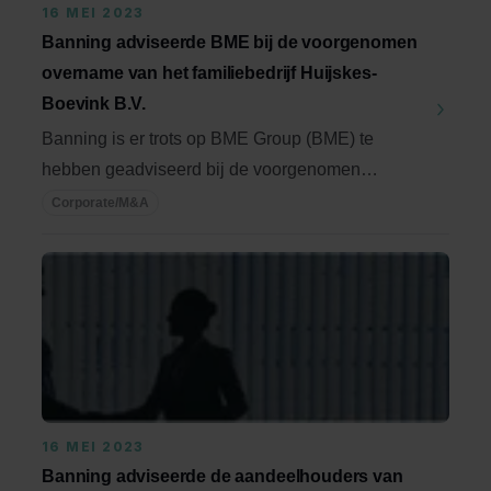
16 MEI 2023
Banning adviseerde BME bij de voorgenomen
overname van het familiebedrijf Huijskes-
Boevink B.V.
Banning is er trots op BME Group (BME) te
hebben geadviseerd bij de voorgenomen
overname van de ...
Corporate/M&A
16 MEI 2023
Banning adviseerde de aandeelhouders van