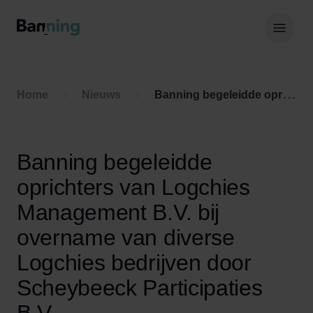
Skip to Content
Hoof
Home
Nieuws
Banning begeleidde oprichters van Logchies Management B.V. bij overname van diverse Logchies bedrijven door Scheybeeck Participaties B.V.
Banning begeleidde
oprichters van Logchies
Management B.V. bij
overname van diverse
Logchies bedrijven door
Scheybeeck Participaties