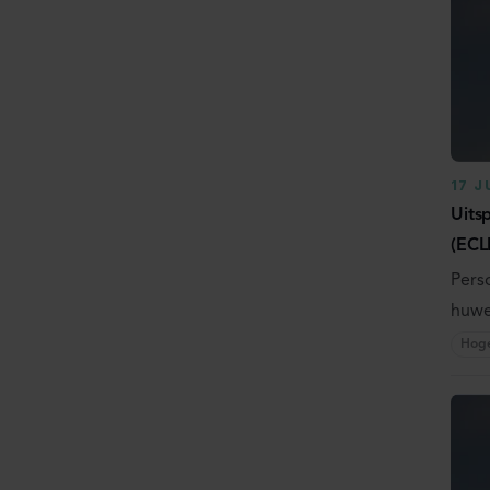
17 J
Uits
(ECL
Pers
huwe
Hog