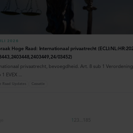
ULI 2026
praak Hoge Raad: Internationaal privaatrecht (ECLI:NL:HR:20
3443,2403448,2403449,24/03452)
nationaal privaatrecht, bevoegdheid. Art. 8 sub 1 Verordening B
 1 EVEX ...
e Raad Updates
Cassatie
ge
1
2
3
...
185