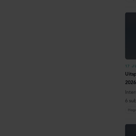
17 J
Uits
2026
Inter
6 sub
Hog