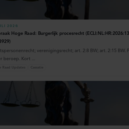
ULI 2026
praak Hoge Raad: Burgerlijk procesrecht (ECLI:NL:HR:2026:130
3929)
tspersonenrecht; verenigingsrecht; art. 2:8 BW; art. 2:15 BW. 
 beroep. Kort ...
e Raad Updates
Cassatie