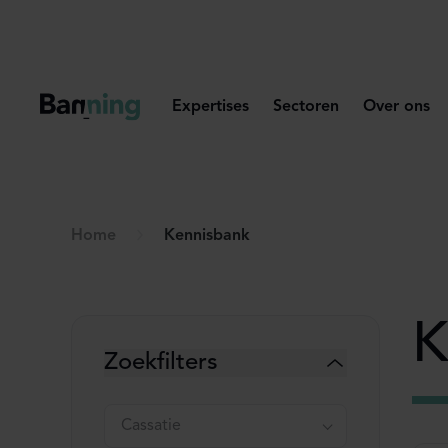
Skip to Content
Expertises
Sectoren
Over ons
Home
Kennisbank
K
Zoekfilters
Cassatie