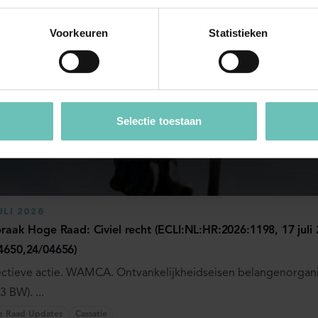
 succesvol gebleken investering in drie agrarische projecten i
ring tot ...
Voorkeuren
Statistieken
e Raad Updates
Cassatie
Selectie toestaan
ULI 2026
praak Hoge Raad: Civiel recht (ECLI:NL:HR:2026:1198, 17 juli 
4650,24/04656)
ectieve actie. WAMCA. Ontvankelijkheidseisen belangenorganis
-3 BW). ...
e Raad Updates
Cassatie