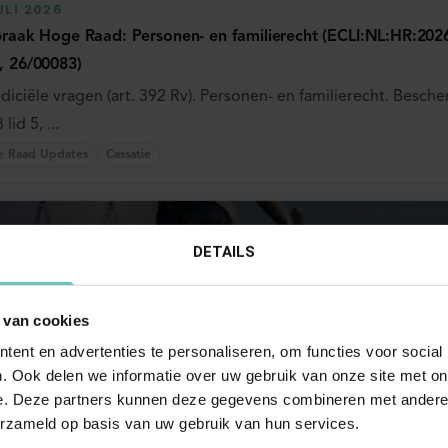
ULI 2026
praak Hoge Raad: Personen- en familierecht (ECLI:NL:HR:2026:
, 26/00083)
udiciële vragen (art. 392 Rv). Personen- en familierecht. Besc
 lid 5, ...
e Raad Updates
Cassatie
DETAILS
 van cookies
ent en advertenties te personaliseren, om functies voor social
. Ook delen we informatie over uw gebruik van onze site met on
ULI 2026
e. Deze partners kunnen deze gegevens combineren met andere i
praak Hoge Raad: Verbintenissenrecht (ECLI:NL:HR:2026:1298,
erzameld op basis van uw gebruik van hun services.
2605)