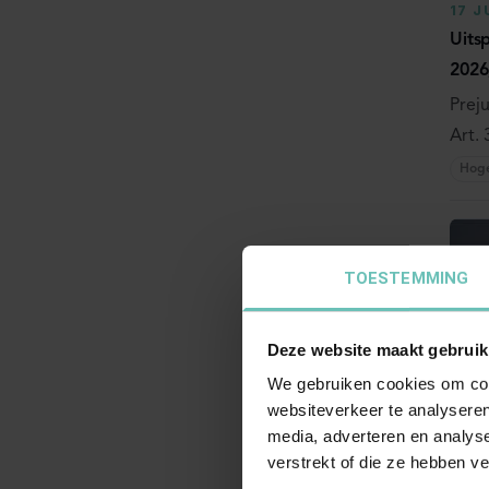
17 J
Uits
2026
Prej
Art. 3
Hog
TOESTEMMING
Deze website maakt gebruik
We gebruiken cookies om cont
websiteverkeer te analyseren
17 J
media, adverteren en analys
Uits
verstrekt of die ze hebben v
25/0