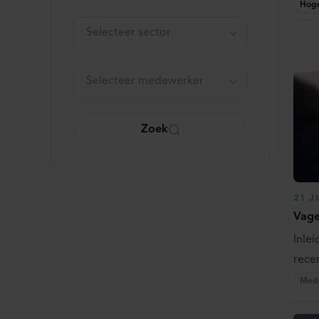
Hog
Selecteer sector
Selecteer medewerker
Zoek
21 J
Vage
Inlei
recen
Mede