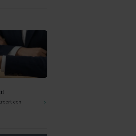
t!
treert een