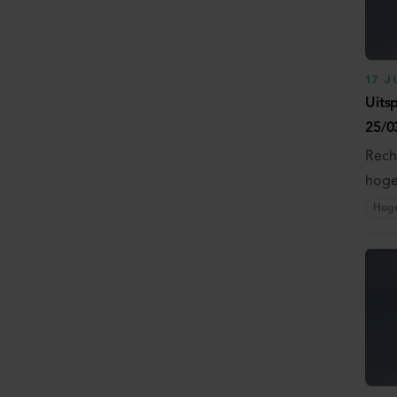
17 J
Uits
25/0
Rech
hoger
Hog