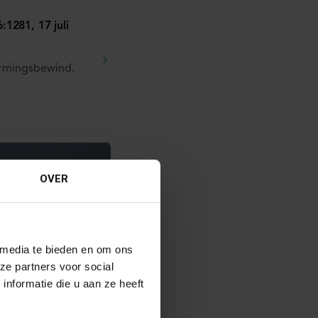
1281, 17 juli
hermingsbewind.
OVER
 media te bieden en om ons
ze partners voor social
nformatie die u aan ze heeft
 17 juli 2026,