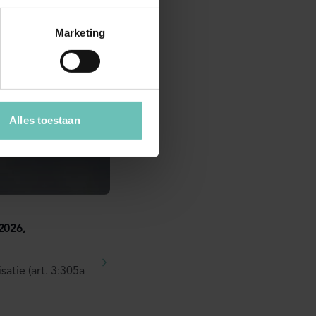
n Canada.
Marketing
Alles toestaan
2026,
atie (art. 3:305a