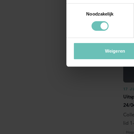
Niet
Toestemmingsselectie
Vorde
Noodzakelijk
Hog
Weigeren
17 J
Uits
24/0
Coll
lid 1
Hog