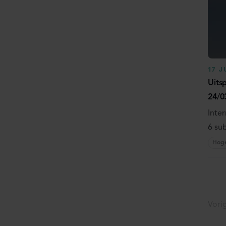
17 J
Uits
24/0
Inter
6 sub
Hog
Vori