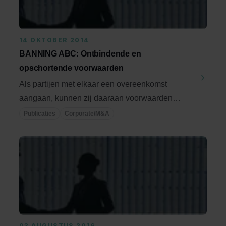
14 OKTOBER 2014
BANNING ABC: Ontbindende en
opschortende voorwaarden
Als partijen met elkaar een overeenkomst
aangaan, kunnen zij daaraan voorwaarden
verbinden. De wet ...
Publicaties
Corporate/M&A
03 AUGUSTUS 2016