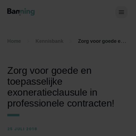
Skip to Content
Hoof
Home
Kennisbank
Zorg voor goede en toepasselijke exoneratieclausule in professionele contracten!
Zorg voor goede en
toepasselijke
exoneratieclausule in
professionele contracten!
25 JULI 2018