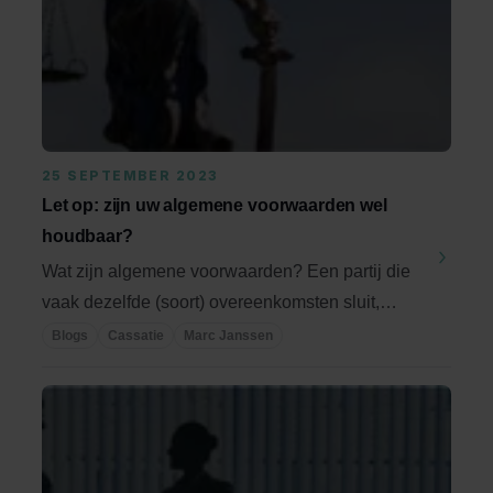
25 SEPTEMBER 2023
Let op: zijn uw algemene voorwaarden wel
houdbaar?
Wat zijn algemene voorwaarden? Een partij die
vaak dezelfde (soort) overeenkomsten sluit,
hanteert ...
Blogs
Cassatie
Marc Janssen