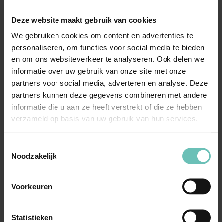
rechtspraak over het begrip grove schuld en bewuste
Deze website maakt gebruik van cookies
roekeloosheid. De verzekeraars hebben geen feiten en
We gebruiken cookies om content en advertenties te
omstandigheden gesteld, op grond waarvan kan worden
personaliseren, om functies voor social media te bieden
geconcludeerd dat aan het in die rechtspraak
en om ons websiteverkeer te analyseren. Ook delen we
geformuleerde criterium is voldaan. In het bijzonder is
informatie over uw gebruik van onze site met onze
niet komen vast te staan dat X zich ervan bewust was
partners voor social media, adverteren en analyse. Deze
dat de kans dat het brandgevaar zich zou
partners kunnen deze gegevens combineren met andere
informatie die u aan ze heeft verstrekt of die ze hebben
verwezenlijken aanzienlijk groter was dan de kans dat
verzameld op basis van uw gebruik van hun services.
dit niet zou gebeuren en dat hij zich daardoor niet heeft
laten weerhouden en evenmin dat hij het risico op
Toestemmingsselectie
brand, waarvan hij zich bewust was, bewust heeft
Noodzakelijk
aanvaard. Hij was zich weliswaar in het algemeen
bewust van brandgevaar, maar hij had daartegen
Voorkeuren
maatregelen getroffen (zij het dat die achteraf
onvoldoende bleken). Toen hij ging lunchen meende hij
Statistieken
dat er geen sprake was van gevaar. Die mening was