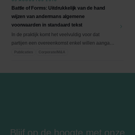
Battle of Forms: Uitdrukkelijk van de hand
wijzen van andermans algemene
voorwaarden in standaard tekst
In de praktijk komt het veelvuldig voor dat
partijen een overeenkomst enkel willen aangaan
onder de ...
Publicaties
Corporate/M&A
Blijf op de hoogte met onze