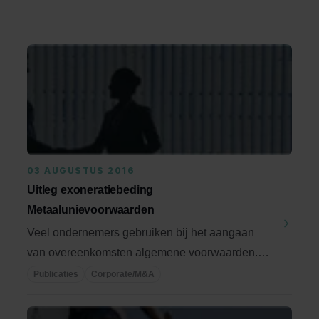
03 AUGUSTUS 2016
Uitleg exoneratiebeding
Metaalunievoorwaarden
Veel ondernemers gebruiken bij het aangaan
van overeenkomsten algemene voorwaarden.
Een bepaling ...
Publicaties
Corporate/M&A