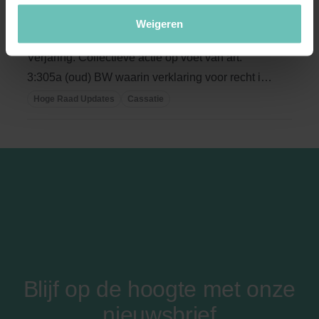
(ECLI:NL:HR:2024:1311, 27 september 2024,
Weigeren
23/01980)
Verjaring. Collectieve actie op voet van art.
3:305a (oud) BW waarin verklaring voor recht is
...
Hoge Raad Updates
Cassatie
Blijf op de hoogte met onze
nieuwsbrief