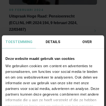
09 FEBRUARI 2024
Uitspraak Hoge Raad: Pensioenrecht
(ECLI:NL:HR:2024:194, 9 februari 2024,
22/03487)
Unierecht. Collectieve actie (art. 3:305a BW). Is
TOESTEMMING
DETAILS
OVER
in art. 131 en 132 Pensioenwet opgenomen ...
Hoge Raad Updates
Cassatie
Deze website maakt gebruik van cookies
We gebruiken cookies om content en advertenties te
personaliseren, om functies voor social media te bieden
en om ons websiteverkeer te analyseren. Ook delen we
informatie over uw gebruik van onze site met onze
partners voor social media, adverteren en analyse. Deze
partners kunnen deze gegevens combineren met andere
informatie die u aan ze heeft verstrekt of die ze hebben
06 OKTOBER 2015
verzameld op basis van uw gebruik van hun services.