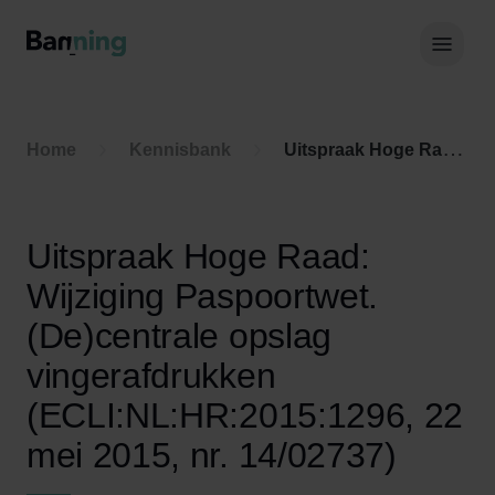
Skip to Content
Hoof
Home
Kennisbank
Uitspraak Hoge Raad: Wijziging Paspoortwet. (De)centrale opslag vingerafdrukken (ECLI:NL:HR:2015:1296, 22 mei 2015, nr. 14/02737)
Uitspraak Hoge Raad:
Wijziging Paspoortwet.
(De)centrale opslag
vingerafdrukken
(ECLI:NL:HR:2015:1296, 22
mei 2015, nr. 14/02737)