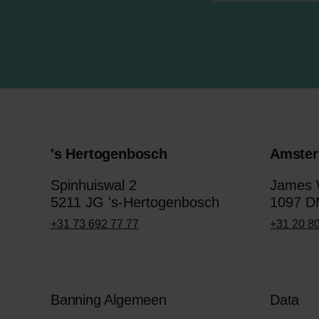
's Hertogenbosch
Amste
Spinhuiswal 2
James W
5211 JG 's-Hertogenbosch
1097 D
+31 73 692 77 77
+31 20 8
Banning Algemeen
Data