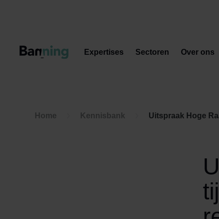
Skip to Content
Expertises
Sectoren
Over ons
Home
Kennisbank
Uitspraak Hoge Raad: Nie
U
t
r