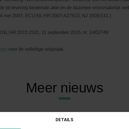
de tot levering bestemde akte en de daarmee onlosmakelijk ve
4 mei 2007, ECLI:NL:HR:2007:AZ7615, NJ 2008/141.)
:NL:HR:2015:2531, 11 september 2015, nr. 14/02749
hier
voor de volledige uitspraak.
Meer nieuws
DETAILS