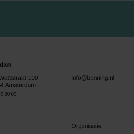
rdam
attstraat 100
info@banning.nl
M Amsterdam
00 80 00
Organisatie