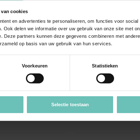
 van cookies
ent en advertenties te personaliseren, om functies voor social
. Ook delen we informatie over uw gebruik van onze site met on
e. Deze partners kunnen deze gegevens combineren met andere i
erzameld op basis van uw gebruik van hun services.
BER 2015
01 DECEMBER 2016
Hoge Raad:
Uitspraak Hoge Raad: Preju
jke onteigening van
vraag (art. 392 Rv).
Voorkeuren
Statistieken
tsrecht niet mogelijk
Faillissementsrecht
R:2015:3422, 27
(ECLI:NL:HR:2016:2729, 2
015, nr. 14/04532)
december 2016, nr. 16/00859
. Afzonderlijke
Prejudiciële vraag (art. 392 R
Selectie toestaan
g van appartementsrecht
Faillissementsrecht. Uitleg va
k (HR 29 maart 2013, ...
37 Fw. Verliest curator bij ...
pdates
Cassatie
Hoge Raad Updates
Cassatie