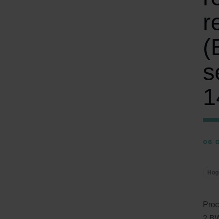
r
(
s
1
06 
Hog
Proc
2 BW