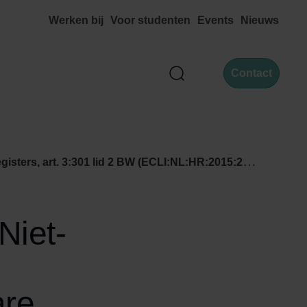
Werken bij
Voor studenten
Events
Nieuws
Contact
Zoek
 2 BW (ECLI:NL:HR:2015:2531, 11 september 2015, nr. 14/02749)
Niet-
are