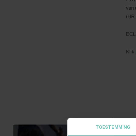
van 
(HR 
ECLI
Klik
TOESTEMMING