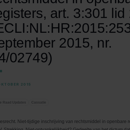
egisters, art. 3:301 li
ECLI:NL:HR:2015:253
eptember 2015, nr.
4/02749)
OKTOBER 2015
e Raad Updates
Cassatie
esrecht. Niet-tijdige inschrijving van rechtsmiddel in openbare reg
. Strekking. Niet-ontvankelijkheid? Gedeelte van het dictum dat 