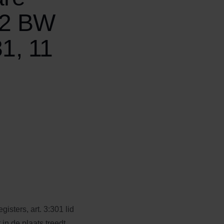
d 2 BW
1, 11
isters, art. 3:301 lid
in de plaats treedt