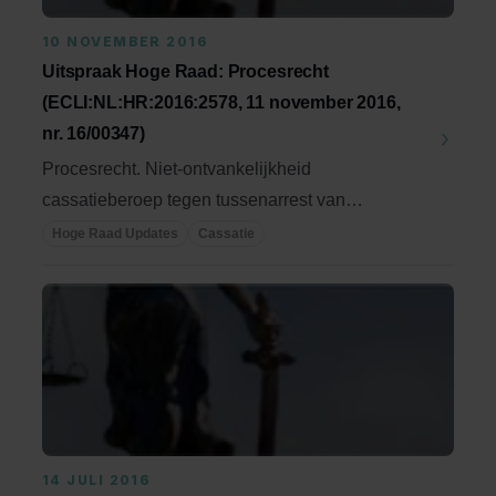
10 NOVEMBER 2016
Uitspraak Hoge Raad: Procesrecht
(ECLI:NL:HR:2016:2578, 11 november 2016,
nr. 16/00347)
Procesrecht. Niet-ontvankelijkheid
cassatieberoep tegen tussenarrest van
ondernemingskamer in ...
Hoge Raad Updates
Cassatie
14 JULI 2016