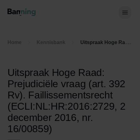
Skip to Content
Hoof
Home
Kennisbank
Uitspraak Hoge Raad: Prejudiciële vraag (art. 392 Rv). Faillissementsrecht (ECLI:NL:HR:2016:2729, 2 december 2016, nr. 16/00859)
Uitspraak Hoge Raad:
Prejudiciële vraag (art. 392
Rv). Faillissementsrecht
(ECLI:NL:HR:2016:2729, 2
december 2016, nr.
16/00859)