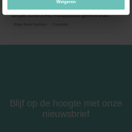
Weigeren
Procesrecht. Indiening appelverzoekschrift per
fax (art. 33 lid 3 Rv). Faxapparaat gerecht draait
...
Hoge Raad Updates
Cassatie
Blijf op de hoogte met onze
nieuwsbrief