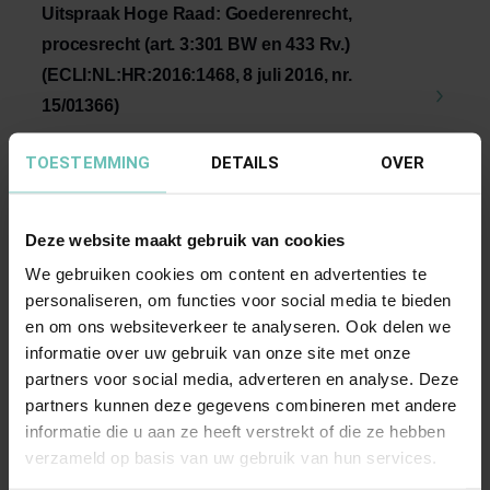
Uitspraak Hoge Raad: Goederenrecht,
procesrecht (art. 3:301 BW en 433 Rv.)
(ECLI:NL:HR:2016:1468, 8 juli 2016, nr.
15/01366)
Goederenrecht, procesrecht. Art. 3:301 BW en
TOESTEMMING
DETAILS
OVER
433 Rv. Geldt de sanctie van niet-
ontvankelijkheid ...
Hoge Raad Updates
Cassatie
Deze website maakt gebruik van cookies
We gebruiken cookies om content en advertenties te
personaliseren, om functies voor social media te bieden
en om ons websiteverkeer te analyseren. Ook delen we
informatie over uw gebruik van onze site met onze
partners voor social media, adverteren en analyse. Deze
partners kunnen deze gegevens combineren met andere
informatie die u aan ze heeft verstrekt of die ze hebben
23 JUNI 2016
verzameld op basis van uw gebruik van hun services.
Uitspraak Hoge Raad: Tweede faillissement