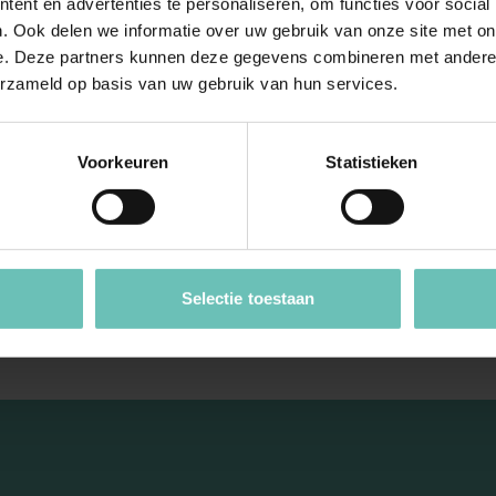
ent en advertenties te personaliseren, om functies voor social
. Ook delen we informatie over uw gebruik van onze site met on
2021
23 DECEMBER 2022
e. Deze partners kunnen deze gegevens combineren met andere i
Hoge Raad:
Uitspraak Hoge Raad: Verjar
erzameld op basis van uw gebruik van hun services.
echt. Nalatenschap.
Huwelijksvermogensrecht
aat
(ECLI:NL:HR:2022:1936, 23
Voorkeuren
Statistieken
R:2021:649, 23 april
december 2022, 21/02726)
0939)
Vergoedingsrecht uit hoofde 
rdering tot afgifte? Art.
huwelijkse voorwaarden in v
n art. 3:313 BW. Beroep
met vermogensverschuiving 
Hoge Raad Updates
Cassatie
 naar ...
...
pdates
Cassatie
Selectie toestaan