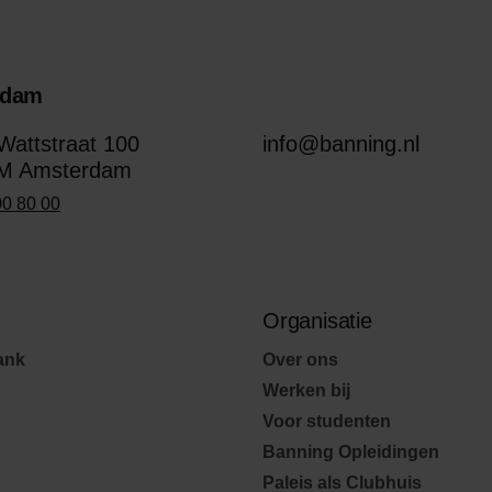
rdam
attstraat 100
info@banning.nl
M Amsterdam
00 80 00
Organisatie
ank
Over ons
Werken bij
Voor studenten
Banning Opleidingen
Paleis als Clubhuis