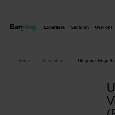
Skip to Content
Expertises
Sectoren
Over ons
Home
Kennisbank
Uitspraak Hoge Raa
U
V
(