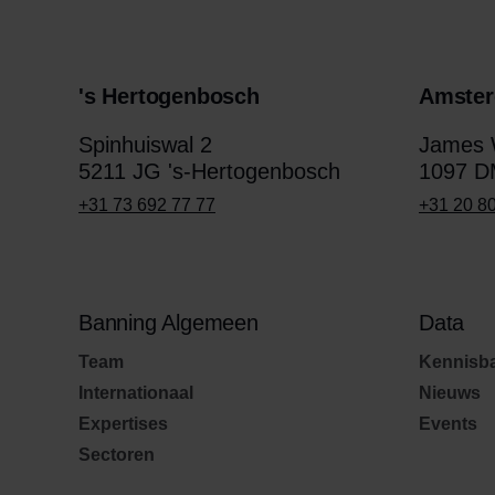
's Hertogenbosch
Amste
Spinhuiswal 2
James W
5211 JG 's-Hertogenbosch
1097 D
+31 73 692 77 77
+31 20 8
Banning Algemeen
Data
Team
Kennisb
Internationaal
Nieuws
Expertises
Events
Sectoren