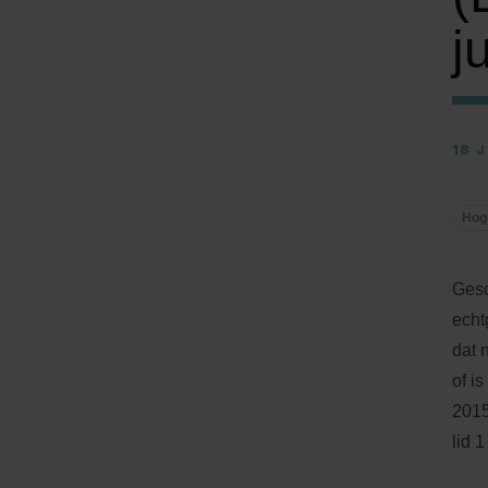
j
18 
Hog
Gesc
echt
dat 
of i
201
lid 