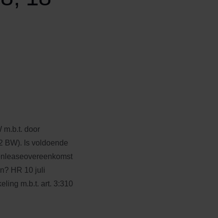
 m.b.t. door
52 BW). Is voldoende
tenleaseovereenkomst
jn? HR 10 juli
ling m.b.t. art. 3:310