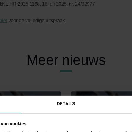
:NL:HR:2025:1168, 18 juli 2025, nr. 24/02977
hier
voor de volledige uitspraak.
Meer nieuws
DETAILS
 van cookies