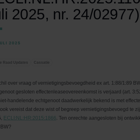
uli 2025, nr. 24/02977)
JULI 2025
e Raad Updates
Cassatie
hil over vraag of vernietigingsbevoegdheid ex art. 1:88/1:89 BW
genoot gesloten effectenleaseovereenkomst is verjaard (art. 3:
niet-handelende echtgenoot daadwerkelijk bekend is met effec
s ook vereist dat deze wist of begreep vernietigingsbevoegd te zi
5,
ECLI:NL:HR:2015:1866
. Ten onrechte aangesloten bij ontwikke
1 BW?