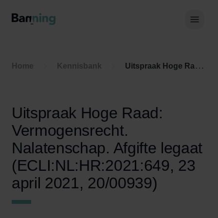
Skip to Content
Hoof
Home
Kennisbank
Uitspraak Hoge Raad: Vermogensrecht. Nalatenschap. Afgifte legaat (ECLI:NL:HR:2021:649, 23 april 2021, 20/00939)
Uitspraak Hoge Raad:
Vermogensrecht.
Nalatenschap. Afgifte legaat
(ECLI:NL:HR:2021:649, 23
april 2021, 20/00939)