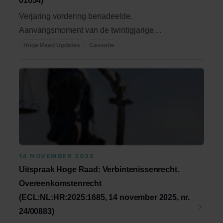
01654)
Verjaring vordering benadeelde.
Aanvangsmoment van de twintigjarige
verjaringstermijn van art. ...
Hoge Raad Updates
Cassatie
14 NOVEMBER 2025
Uitspraak Hoge Raad: Verbintenissenrecht.
Overeenkomstenrecht
(ECL:NL:HR:2025:1685, 14 november 2025, nr.
24/00883)