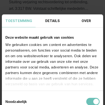
Stuiting verjaring rechtsvordering tot ontbinding,
art. 3:317 BW. Volstaat schriftelijke mededeling
...
Hoge Raad Updates
Cassatie
TOESTEMMING
DETAILS
OVER
Deze website maakt gebruik van cookies
We gebruiken cookies om content en advertenties te
personaliseren, om functies voor social media te bieden
en om ons websiteverkeer te analyseren. Ook delen we
informatie over uw gebruik van onze site met onze
partners voor social media, adverteren en analyse. Deze
18 JULI 2025
partners kunnen deze gegevens combineren met andere
Uitspraak Hoge Raad: Vermogensrecht.
informatie die u aan ze heeft verstrekt of die ze hebben
Verjaring (ECLI:NL:HR:2025:1168, 18 juli 2025,
verzameld op basis van uw gebruik van hun services.
nr. 24/02977)
Geschil over vraag of vernietigingsbevoegdheid
Toestemmingsselectie
Noodzakelijk
ex art. 1:88/1:89 BW m.b.t. door echtgenoot