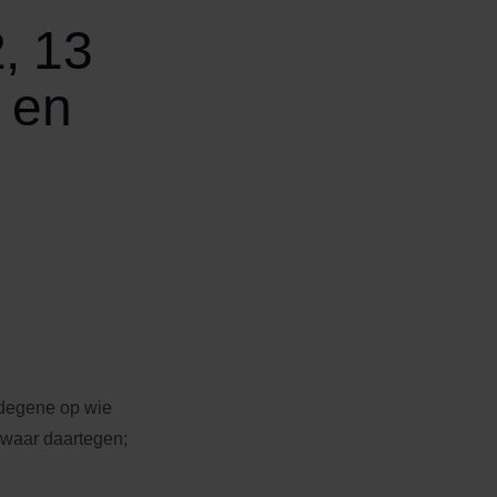
, 13
7 en
 degene op wie
zwaar daartegen;