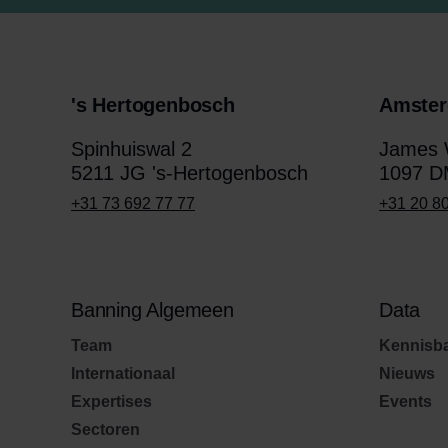
's Hertogenbosch
Amste
Spinhuiswal 2
James W
5211 JG 's-Hertogenbosch
1097 D
+31 73 692 77 77
+31 20 8
Banning Algemeen
Data
Team
Kennisb
Internationaal
Nieuws
Expertises
Events
Sectoren