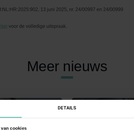
:NL:HR:2025:902, 13 juni 2025, nr. 24/00997 en 24/00999
hier
voor de volledige uitspraak.
Meer nieuws
DETAILS
 van cookies