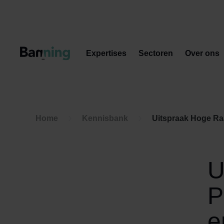
Skip to Content
Expertises
Sectoren
Over ons
Home
Kennisbank
Uitspraak Hoge Raad
U
P
e