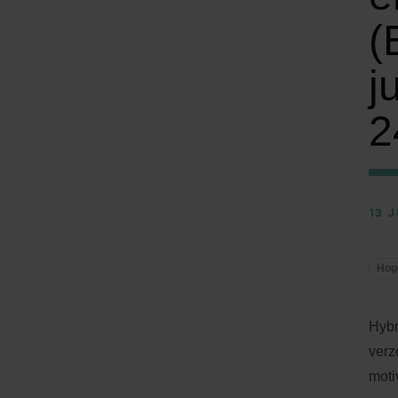
(
j
2
13 
Hog
Hybr
verz
moti