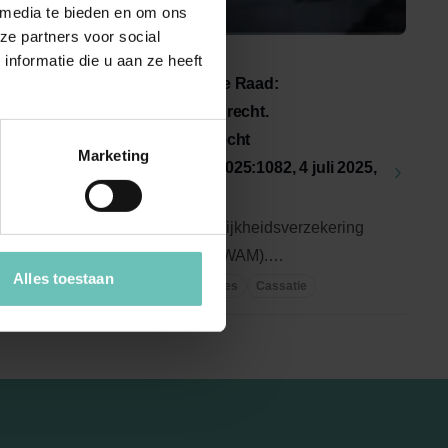
 media te bieden en om ons
ze partners voor social
04 JULI 2025
nformatie die u aan ze heeft
onen-
Uitspraak Hoge Raad:
tatie.
Verbintenissenrecht.
Verzekeringsrecht
Marketing
uli
(ECLI:NL:HR:2025:1082, 4 juli 2025,
nr. 24/00600)
erder
Wet aansprakelijkheidsverzekering
aatste
motorrijtuigen (WAM).
Alles toestaan
...
Ontvankelijkheid. Formele
Hoge Raad Updates
Cassatie
procespartij bij ...