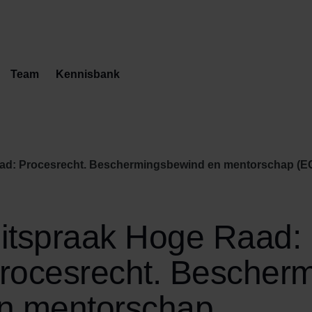
Team
Kennisbank
: Procesrecht. Beschermingsbewind en mentorschap (ECLI:NL:HR:2
itspraak Hoge Raad:
rocesrecht. Bescher
n mentorschap