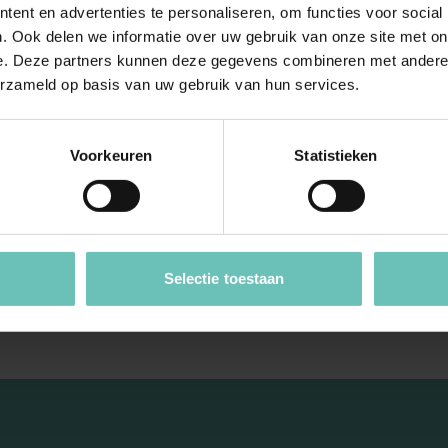
ent en advertenties te personaliseren, om functies voor social
. Ook delen we informatie over uw gebruik van onze site met on
MBER 2024
11 JULI 2025
e. Deze partners kunnen deze gegevens combineren met andere i
Hoge Raad:
Uitspraak Hoge Raad: Pers
erzameld op basis van uw gebruik van hun services.
ht.Verbintenissenrecht
en familierecht. Kinderalimen
R:2024:1278, 20
Procesrecht
Voorkeuren
Statistieken
2024, 23/00993)
(ECLI:NL:HR:2025:1130, 11 j
2025, nr. 24/03480)
. Art. 6:89 BW.
ordert uitbetaling van
Hoor en wederhoor bewindvo
ordering is afgewezen op
vader t.a.v. door moeder bij l
pdates
Cassatie
Selectie toestaan
proceshandeling overgelegde 
Hoge Raad Updates
Cassatie