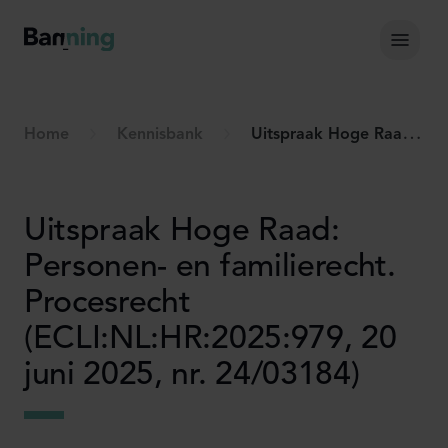
Skip to Content
Hoof
Home
Kennisbank
Uitspraak Hoge Raad: Personen- en familierecht. Procesrecht (ECLI:NL:HR:2025:979, 20 juni 2025, nr. 24/03184)
Uitspraak Hoge Raad:
Personen- en familierecht.
Procesrecht
(ECLI:NL:HR:2025:979, 20
juni 2025, nr. 24/03184)