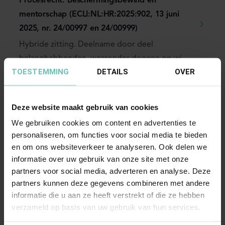
Procesrecht. Beschermingsbewind en
mentorschap (ECLI:NL:HR:2025:902, 13 juni
2025, nr. 24/00997 en 24/00999)
Hybride zitting. Deelname door deel
belanghebbenden, waaronder degene op wie
TOESTEMMING
DETAILS
OVER
verzochte maatregelen ...
Hoge Raad Updates
Cassatie
Deze website maakt gebruik van cookies
We gebruiken cookies om content en advertenties te
personaliseren, om functies voor social media te bieden
en om ons websiteverkeer te analyseren. Ook delen we
informatie over uw gebruik van onze site met onze
partners voor social media, adverteren en analyse. Deze
partners kunnen deze gegevens combineren met andere
17 JULI 2026
informatie die u aan ze heeft verstrekt of die ze hebben
Uitspraak Hoge Raad: Personen- en
verzameld op basis van uw gebruik van hun services.
familierecht (ECLI:NL:HR:2026:1281, 17 juli