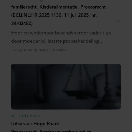
familierecht. Kinderalimentatie. Procesrecht
(ECLI:NL:HR:2025:1130, 11 juli 2025, nr.
24/03480)
Hoor en wederhoor bewindvoerder vader t.a.v.
door moeder bij laatste proceshandeling
overgelegde ...
Hoge Raad Updates
Cassatie
13 JUNI 2025
Uitspraak Hoge Raad: