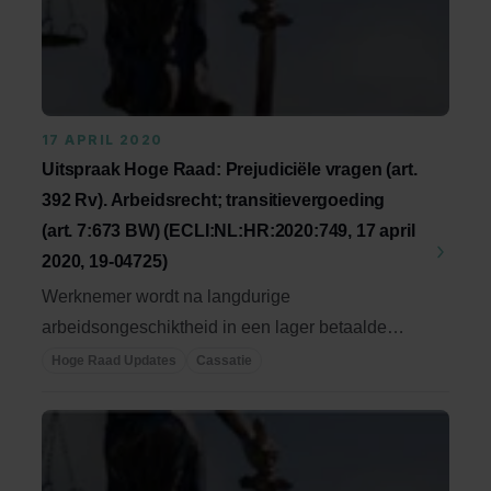
17 APRIL 2020
Uitspraak Hoge Raad: Prejudiciële vragen (art.
392 Rv). Arbeidsrecht; transitievergoeding
(art. 7:673 BW) (ECLI:NL:HR:2020:749, 17 april
2020, 19-04725)
Werknemer wordt na langdurige
arbeidsongeschiktheid in een lager betaalde
functie herplaatst; ...
Hoge Raad Updates
Cassatie