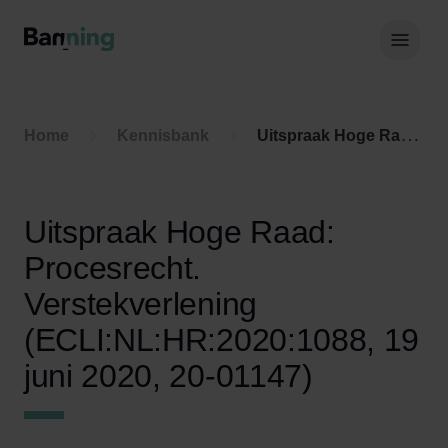
Skip to Content
Hoof
Home
Kennisbank
Uitspraak Hoge Raad: Procesrecht. Verstekverlening (ECLI:NL:HR:2020:1088, 19 juni 2020, 20-01147)
Uitspraak Hoge Raad:
Procesrecht.
Verstekverlening
(ECLI:NL:HR:2020:1088, 19
juni 2020, 20-01147)