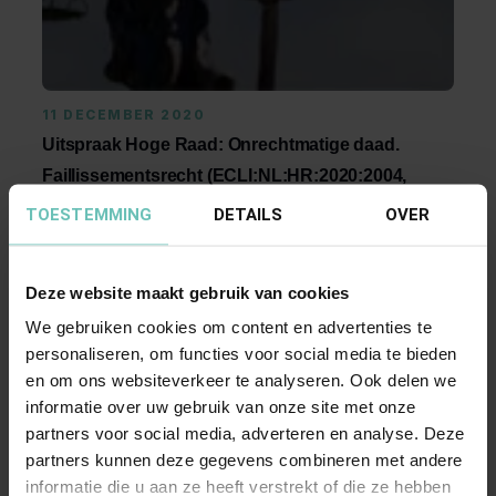
11 DECEMBER 2020
Uitspraak Hoge Raad: Onrechtmatige daad.
Faillissementsrecht (ECLI:NL:HR:2020:2004,
11 december 2020, 19/03248)
TOESTEMMING
DETAILS
OVER
Is de schuldeiser die een faillissement uitlokt dat
naderhand op grond van een rechtsmiddel wordt
Deze website maakt gebruik van cookies
...
Hoge Raad Updates
Cassatie
We gebruiken cookies om content en advertenties te
personaliseren, om functies voor social media te bieden
en om ons websiteverkeer te analyseren. Ook delen we
informatie over uw gebruik van onze site met onze
partners voor social media, adverteren en analyse. Deze
partners kunnen deze gegevens combineren met andere
informatie die u aan ze heeft verstrekt of die ze hebben