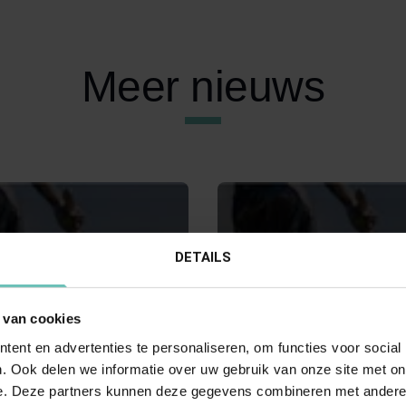
Meer nieuws
DETAILS
 van cookies
24
07 JUNI 2024
ent en advertenties te personaliseren, om functies voor social
Hoge Raad:
Uitspraak Hoge Raad:
. Ook delen we informatie over uw gebruik van onze site met on
e. Deze partners kunnen deze gegevens combineren met andere i
ssenrecht
Arbeidsrecht