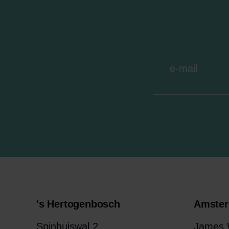
's Hertogenbosch
Amste
Spinhuiswal 2
James W