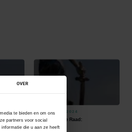
OVER
13 DECEMBER 2024
 media te bieden en om ons
Uitspraak Hoge Raad:
ze partners voor social
nformatie die u aan ze heeft
Arbeidsrecht