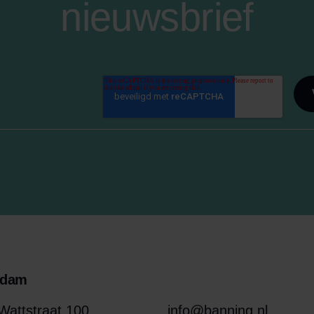
nieuwsbrief
rdam
attstraat 100
info@banning.nl