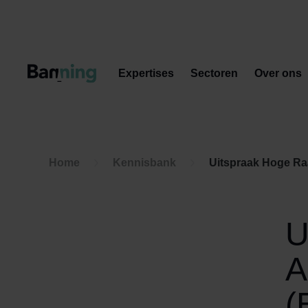
Skip to Content
Expertises
Sectoren
Over ons
Home
Kennisbank
Uitspraak Hoge Ra
U
A
(