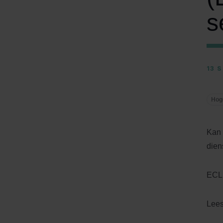
s
13 
Hog
Kan 
dien
ECLI
Lee