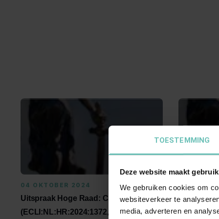
TOESTEMMING
Deze website maakt gebruik
04 OKTOBER 2024
12 JULI 20
We gebruiken cookies om cont
Uitspraak Hoge Raad: Civiel recht
Uitspraak 
websiteverkeer te analyseren
media, adverteren en analys
(ECLI:NL:HR:2024:1372, 4 oktober
Verbinteni