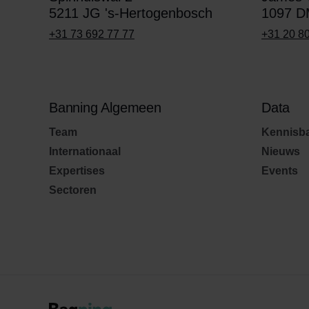
5211 JG 's-Hertogenbosch
1097 D
+31 73 692 77 77
+31 20 8
Banning Algemeen
Data
Team
Kennisb
Internationaal
Nieuws
Expertises
Events
Sectoren