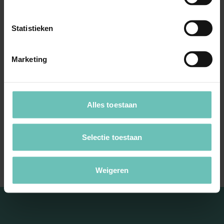
Statistieken
Marketing
18 OKTOBER 2018
Uitspraak Hoge Raad: Procesrecht
(ECLI:NL:HR:2018:1972, 19 oktober 2018, nr:
Alles toestaan
17-00746)
Procedure na verwijzing (HR 19 februari 2010,
Selectie toestaan
ECLI:NL:HR:2010:BK4476). Art. 50 en 55 (oud)
...
Hoge Raad Updates
Cassatie
Weigeren