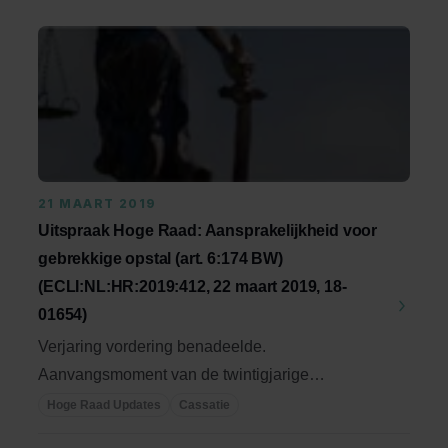
21 MAART 2019
Uitspraak Hoge Raad: Aansprakelijkheid voor
gebrekkige opstal (art. 6:174 BW)
(ECLI:NL:HR:2019:412, 22 maart 2019, 18-
01654)
Verjaring vordering benadeelde.
Aanvangsmoment van de twintigjarige
verjaringstermijn van art. ...
Hoge Raad Updates
Cassatie