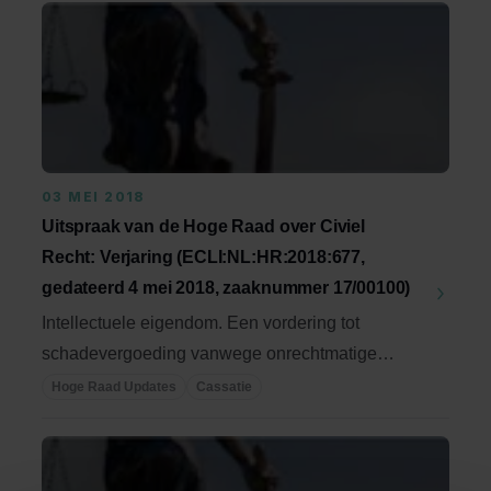
03 MEI 2018
Uitspraak van de Hoge Raad over Civiel
Recht: Verjaring (ECLI:NL:HR:2018:677,
gedateerd 4 mei 2018, zaaknummer 17/00100)
Intellectuele eigendom. Een vordering tot
schadevergoeding vanwege onrechtmatige
wetgeving ...
Hoge Raad Updates
Cassatie