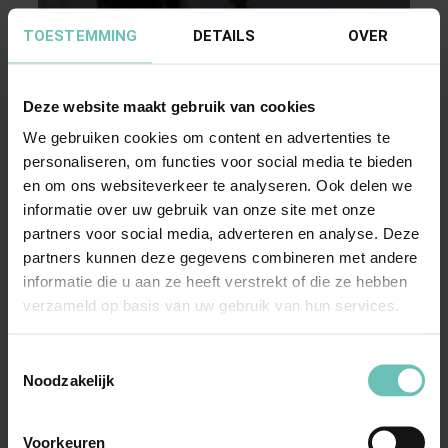
TOESTEMMING
DETAILS
OVER
Deze website maakt gebruik van cookies
12 APRIL 2018
We gebruiken cookies om content en advertenties te
Uitspraak Hoge Raad:
personaliseren, om functies voor social media te bieden
Aansprakelijkheidsverzekeraar moet
en om ons websiteverkeer te analyseren. Ook delen we
informatie over uw gebruik van onze site met onze
letselschade na schudden baby vergoeden
partners voor social media, adverteren en analyse. Deze
(ECLI:NL:HR:2018:601, 13 april 2018, nr.
partners kunnen deze gegevens combineren met andere
16/04480)
informatie die u aan ze heeft verstrekt of die ze hebben
De aansprakelijkheidsverzekeraar van een
verzameld op basis van uw gebruik van hun services.
vader die zijn baby met kracht door elkaar had
geschud met ...
Hoge Raad Updates
Cassatie
Toestemmingsselectie
Noodzakelijk
Voorkeuren