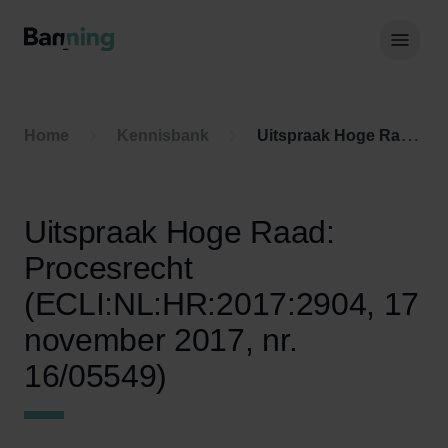
Skip to Content
Hoof
Home
Kennisbank
Uitspraak Hoge Raad: Procesrecht (ECLI:NL:HR:2017:2904, 17 november 2017, nr. 16/05549)
Uitspraak Hoge Raad:
Procesrecht
(ECLI:NL:HR:2017:2904, 17
november 2017, nr.
16/05549)