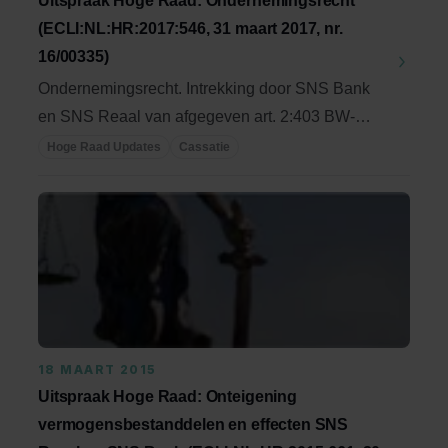
Uitspraak Hoge Raad: Ondernemingsrecht
(ECLI:NL:HR:2017:546, 31 maart 2017, nr.
16/00335)
Ondernemingsrecht. Intrekking door SNS Bank
en SNS Reaal van afgegeven art. 2:403 BW-
verklaringen; ...
Hoge Raad Updates
Cassatie
18 MAART 2015
Uitspraak Hoge Raad: Onteigening
vermogensbestanddelen en effecten SNS