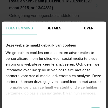
Reaal en SNS Bank (ECLI:NL:HR:2015:661, 20
maart 2015, nr. 13/04831)
Onteigening vermogensbestanddelen en
effecten SNS Reaal en SNS Bank. Verzoek tot
TOESTEMMING
DETAILS
OVER
vaststelling ...
Hoge Raad Updates
Cassatie
Deze website maakt gebruik van cookies
We gebruiken cookies om content en advertenties te
personaliseren, om functies voor social media te bieden
en om ons websiteverkeer te analyseren. Ook delen we
informatie over uw gebruik van onze site met onze
partners voor social media, adverteren en analyse. Deze
partners kunnen deze gegevens combineren met andere
03 NOVEMBER 2016
informatie die u aan ze heeft verstrekt of die ze hebben
Uitspraak Hoge Raad: Enquêterecht
verzameld op basis van uw gebruik van hun services.
(ECLI:NL:HR:2016:2456, 4 november 2016, nr.
15/04619)
Toestemmingsselectie