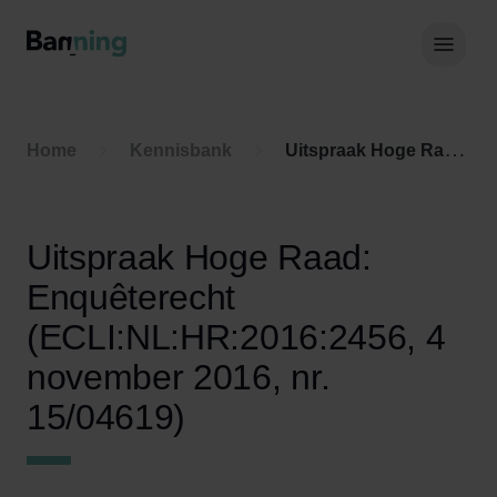
Skip to Content
Hoof
Home
Kennisbank
Uitspraak Hoge Raad: Enquêterecht (ECLI:NL:HR:2016:2456, 4 november 2016, nr. 15/04619)
Uitspraak Hoge Raad:
Enquêterecht
(ECLI:NL:HR:2016:2456, 4
november 2016, nr.
15/04619)