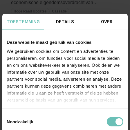
economische eigendomsoverdracht van
onroerende zaak; ...
Hoge Raad Updates
Cassatie
TOESTEMMING
DETAILS
OVER
Deze website maakt gebruik van cookies
We gebruiken cookies om content en advertenties te
personaliseren, om functies voor social media te bieden
en om ons websiteverkeer te analyseren. Ook delen we
informatie over uw gebruik van onze site met onze
20 NOVEMBER 2016
partners voor social media, adverteren en analyse. Deze
Uitspraak Hoge Raad: Verjaring van
partners kunnen deze gegevens combineren met andere
bevoegdheid (ECLI:NL:HR:2016:2623, 18
informatie die u aan ze heeft verstrekt of die ze hebben
verzameld op basis van uw gebruik van hun services.
november 2016, nr. 15/02237)
Verjaring van bevoegdheid tot tenuitvoerlegging
Toestemmingsselectie
rechterlijke uitspraak; art. 3:324 BW.
Noodzakelijk
Veroordeling ...
Hoge Raad Updates
Cassatie