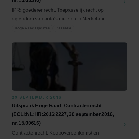
nr. 15/03346)
IPR; goederenrecht. Toepasselijk recht op
eigendom van auto’s die zich in Nederland
bevinden; ...
Hoge Raad Updates
Cassatie
29 SEPTEMBER 2016
Uitspraak Hoge Raad: Contractenrecht
(ECLI:NL:HR:2016:2227, 30 september 2016,
nr. 15/00616)
Contractenrecht. Koopovereenkomst en