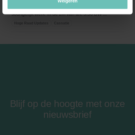
Weigeren
Burenrecht (Curaçao). Ongeoorloofd ‘balkon of
soortgelijk werk’ in de zin van art. 5:50 BW ...
Hoge Raad Updates
Cassatie
Blijf op de hoogte met onze
nieuwsbrief