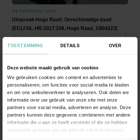
09 FEBRUARI 2017
Uitspraak Hoge Raad: Onrechtmatige daad
(ECLI:NL:HR:2017:208, Hoge Raad, 15/04223)
Schadeberekening in geval van ‘total loss’-
TOESTEMMING
DETAILS
OVER
verklaarde auto. Kan hiervoor
afschrijvingsmethode ...
Hoge Raad Updates
Cassatie
Deze website maakt gebruik van cookies
We gebruiken cookies om content en advertenties te
personaliseren, om functies voor social media te bieden
en om ons websiteverkeer te analyseren. Ook delen we
informatie over uw gebruik van onze site met onze
partners voor social media, adverteren en analyse. Deze
partners kunnen deze gegevens combineren met andere
informatie die u aan ze heeft verstrekt of die ze hebben
03 NOVEMBER 2016
verzameld op basis van uw gebruik van hun services.
Uitspraak Hoge Raad: Enquêterecht