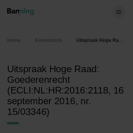
Skip to Content
Hoof
Home
Kennisbank
Uitspraak Hoge Raad: Goederenrecht (ECLI:NL:HR:2016:2118, 16 september 2016, nr. 15/03346)
Uitspraak Hoge Raad:
Goederenrecht
(ECLI:NL:HR:2016:2118, 16
september 2016, nr.
15/03346)