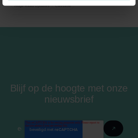
...
Hoge Raad Updates
Cassatie
Blijf op de hoogte met onze
nieuwsbrief