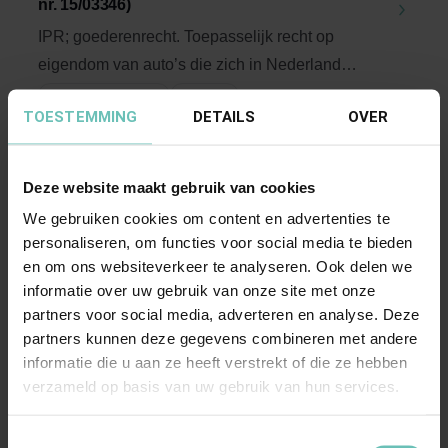
nr. 15/03346)
IPR; goederenrecht. Toepasselijk recht op
eigendom van auto’s die zich in Nederland
bevinden; ...
Hoge Raad Updates
Cassatie
TOESTEMMING
DETAILS
OVER
Deze website maakt gebruik van cookies
We gebruiken cookies om content en advertenties te
personaliseren, om functies voor social media te bieden
en om ons websiteverkeer te analyseren. Ook delen we
informatie over uw gebruik van onze site met onze
partners voor social media, adverteren en analyse. Deze
15 SEPTEMBER 2016
partners kunnen deze gegevens combineren met andere
Uitspraak Hoge Raad:
informatie die u aan ze heeft verstrekt of die ze hebben
Vennootschapsbelasting
verzameld op basis van uw gebruik van hun services.
(ECLI:NL:HR:2016:2080, 16 september 2016,
nr. 15/04483)
Toestemmingsselectie