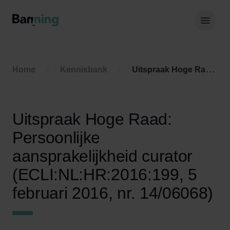
Skip to Content
Hoof
Home
Kennisbank
Uitspraak Hoge Raad: Persoonlijke aansprakelijkheid curator (ECLI:NL:HR:2016:199, 5 februari 2016, nr. 14/06068)
Uitspraak Hoge Raad:
Persoonlijke
aansprakelijkheid curator
(ECLI:NL:HR:2016:199, 5
februari 2016, nr. 14/06068)