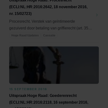
Uitspraak Hoge Raad: Procesrecht
(ECLI:NL:HR:2016:2642, 18 november 2016,
nr. 15/02723)
Procesrecht. Verstek van geïntimeerde
gezuiverd door betaling van griffierecht (art. 353
lid 1 en ...
Hoge Raad Updates
Cassatie
15 SEPTEMBER 2016
Uitspraak Hoge Raad: Goederenrecht
(ECLI:NL:HR:2016:2118, 16 september 2016,