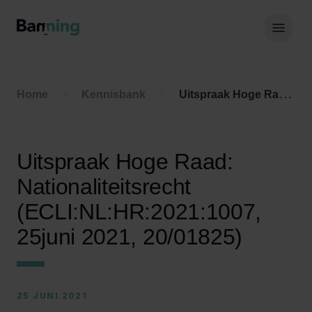
Skip to Content
Hoof
Home
Kennisbank
Uitspraak Hoge Raad: Nationaliteitsrecht (ECLI:NL:HR:2021:1007, 25juni 2021, 20/01825)
Uitspraak Hoge Raad:
Nationaliteitsrecht
(ECLI:NL:HR:2021:1007,
25juni 2021, 20/01825)
25 JUNI 2021