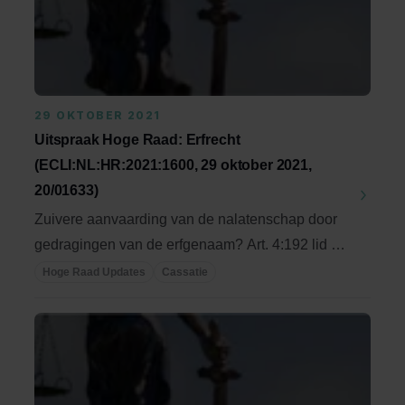
29 OKTOBER 2021
Uitspraak Hoge Raad: Erfrecht
(ECLI:NL:HR:2021:1600, 29 oktober 2021,
20/01633)
Zuivere aanvaarding van de nalatenschap door
gedragingen van de erfgenaam? Art. 4:192 lid 1
(oud) ...
Hoge Raad Updates
Cassatie