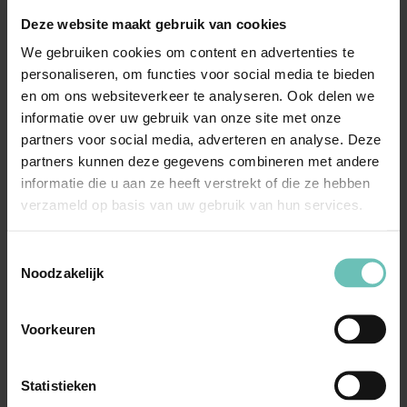
05 NOVEMBER 2021
Deze website maakt gebruik van cookies
Uitspraak Hoge Raad: Koopovereenkomst.
We gebruiken cookies om content en advertenties te
Bewijsrecht (ECLI:NL:HR:2021:1666, 5
personaliseren, om functies voor social media te bieden
en om ons websiteverkeer te analyseren. Ook delen we
november 2021, 20/02761)
informatie over uw gebruik van onze site met onze
Vermoeden van art. 7:18 lid 2 BW. Tegenbewijs
partners voor social media, adverteren en analyse. Deze
of tegendeelbewijs? ECLI:NL:HR:2021:1666, 5
partners kunnen deze gegevens combineren met andere
november ...
Hoge Raad Updates
Cassatie
informatie die u aan ze heeft verstrekt of die ze hebben
verzameld op basis van uw gebruik van hun services.
Toestemmingsselectie
Noodzakelijk
Voorkeuren
15 JANUARI 2021
Statistieken
Uitspraak Hoge Raad: Procesrecht