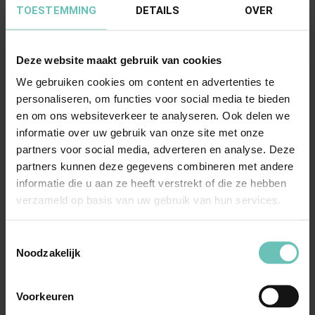
TOESTEMMING
DETAILS
OVER
Deze website maakt gebruik van cookies
We gebruiken cookies om content en advertenties te
personaliseren, om functies voor social media te bieden
05 NOVEMBER 2021
en om ons websiteverkeer te analyseren. Ook delen we
Uitspraak Hoge Raad: Koopovereenkomst.
informatie over uw gebruik van onze site met onze
Bewijsrecht (ECLI:NL:HR:2021:1666, 5
partners voor social media, adverteren en analyse. Deze
november 2021, 20/02761)
partners kunnen deze gegevens combineren met andere
Vermoeden van art. 7:18 lid 2 BW. Tegenbewijs
informatie die u aan ze heeft verstrekt of die ze hebben
verzameld op basis van uw gebruik van hun services.
of tegendeelbewijs? ECLI:NL:HR:2021:1666, 5
november ...
Hoge Raad Updates
Cassatie
Toestemmingsselectie
Noodzakelijk
Voorkeuren