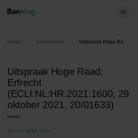
Skip to Content
Hoof
Home
Kennisbank
Uitspraak Hoge Raad: Erfrecht (ECLI:NL:HR:2021:1600, 29 oktober 2021, 20/01633)
Uitspraak Hoge Raad:
Erfrecht
(ECLI:NL:HR:2021:1600, 29
oktober 2021, 20/01633)
29 OKTOBER 2021