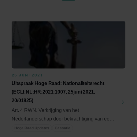
25 JUNI 2021
Uitspraak Hoge Raad: Nationaliteitsrecht
(ECLI:NL:HR:2021:1007, 25juni 2021,
20/01825)
Art. 4 RWN. Verkrijging van het
Nederlanderschap door bekrachtiging van een
nietige erkenning? ...
Hoge Raad Updates
Cassatie