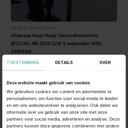
06 SEPTEMBER 2024
Uitspraak Hoge Raad: Gezondheidsrecht
(ECLI:NL:HR:2024:1139, 6 september 2024,
23/00104)
Geneesmiddelenrichtlijn (Richtlijn 2001/83/EG).
TOESTEMMING
DETAILS
OVER
Toepassingsgebied richtlijn. Art. 3 lid 2 ...
Hoge Raad Updates
Cassatie
Deze website maakt gebruik van cookies
We gebruiken cookies om content en advertenties te
personaliseren, om functies voor social media te bieden
en om ons websiteverkeer te analyseren. Ook delen we
informatie over uw gebruik van onze site met onze
partners voor social media, adverteren en analyse. Deze
partners kunnen deze gegevens combineren met andere