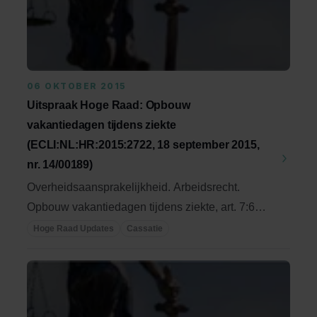
06 OKTOBER 2015
Uitspraak Hoge Raad: Opbouw
vakantiedagen tijdens ziekte
(ECLI:NL:HR:2015:2722, 18 september 2015,
nr. 14/00189)
Overheidsaansprakelijkheid. Arbeidsrecht.
Opbouw vakantiedagen tijdens ziekte, art. 7:635
lid 4 ...
Hoge Raad Updates
Cassatie