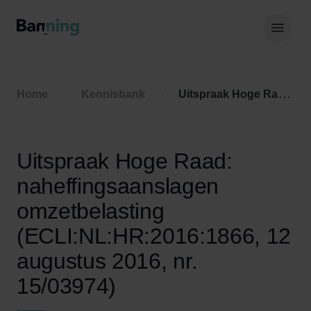
Skip to Content
Hoof
Home
Kennisbank
Uitspraak Hoge Raad: naheffingsaanslagen omzetbelasting (ECLI:NL:HR:2016:1866, 12 augustus 2016, nr. 15/03974)
Uitspraak Hoge Raad:
naheffingsaanslagen
omzetbelasting
(ECLI:NL:HR:2016:1866, 12
augustus 2016, nr.
15/03974)