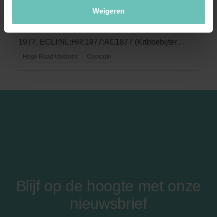
Weigeren
december 2019, 18-04093)
Wie is de contractuele wederpartij? HR 11 maart
1977, ECLI:NL:HR:1977:AC1877 (Kribbebijter).
...
Hoge Raad Updates
Cassatie
Blijf op de hoogte met onze
nieuwsbrief