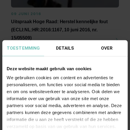
09 JUNI 2016
Uitspraak Hoge Raad: Herstel kennelijke fout
(ECLI:NL:HR:2016:1167, 10 juni 2016, nr.
15/05509)
Insolventierecht, procesrecht. Herstel kennelijke
TOESTEMMING
DETAILS
OVER
fout door analogische toepassing van art. 31
Rv? ...
Hoge Raad Updates
Cassatie
Deze website maakt gebruik van cookies
We gebruiken cookies om content en advertenties te
personaliseren, om functies voor social media te bieden
en om ons websiteverkeer te analyseren. Ook delen we
informatie over uw gebruik van onze site met onze
partners voor social media, adverteren en analyse. Deze
partners kunnen deze gegevens combineren met andere
informatie die u aan ze heeft verstrekt of die ze hebben
verzameld op basis van uw gebruik van hun services.
27 SEPTEMBER 2018