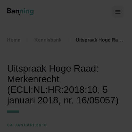
Skip to Content
Hoof
Home
Kennisbank
Uitspraak Hoge Raad: Merkenrecht (ECLI:NL:HR:2018:10, 5 januari 2018, nr. 16/05057)
Uitspraak Hoge Raad:
Merkenrecht
(ECLI:NL:HR:2018:10, 5
januari 2018, nr. 16/05057)
04 JANUARI 2018