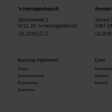
's Hertogenbosch
Amste
Spinhuiswal 2
James W
5211 JG 's-Hertogenbosch
1097 D
+31 73 692 77 77
+31 20 8
Banning Algemeen
Data
Team
Kennisb
Internationaal
Nieuws
Expertises
Events
Sectoren