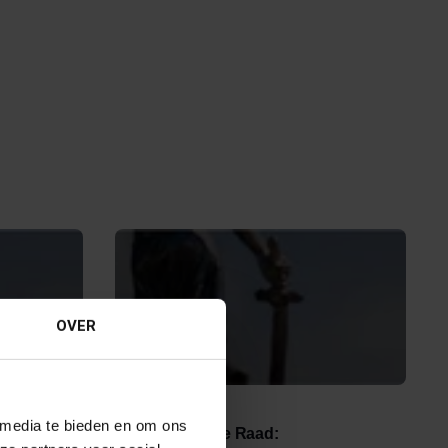
OVER
18 JULI 2019
 media te bieden en om ons
taf
Uitspraak Hoge Raad: