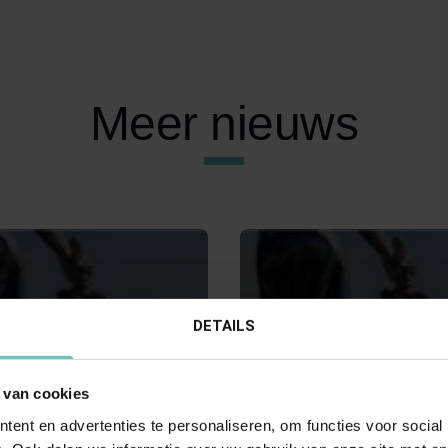
Meer nieuws
DETAILS
 van cookies
RI 2018
27 MEI 2015
ent en advertenties te personaliseren, om functies voor social
Hoge Raad: Proces- en
Uitspraak Hoge Raad: Maats