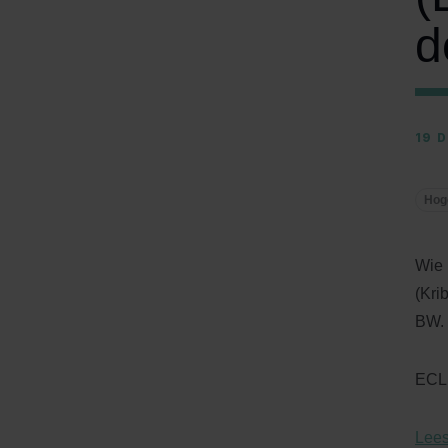
d
19 
Hog
Wie 
(Kri
BW. 
ECLI
Lees