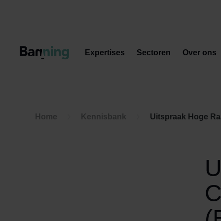
Skip to Content
Expertises
Sectoren
Over ons
Home
Kennisbank
Uitspraak Hoge Ra
U
C
(