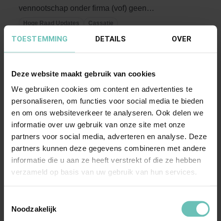
vennootschap onder firma (vof) geen
bestuurlijke boete opleggen ...
Hoge Raad Updates
Cassatie
TOESTEMMING
DETAILS
OVER
Deze website maakt gebruik van cookies
We gebruiken cookies om content en advertenties te
personaliseren, om functies voor social media te bieden
en om ons websiteverkeer te analyseren. Ook delen we
informatie over uw gebruik van onze site met onze
12 OKTOBER 2017
partners voor social media, adverteren en analyse. Deze
Uitspraak Hoge Raad: Overeenkomstenrecht
partners kunnen deze gegevens combineren met andere
informatie die u aan ze heeft verstrekt of die ze hebben
(ECLI:NL:HR:2017:2615, 13 oktober 2017, nr.
verzameld op basis van uw gebruik van hun services.
16/04026)
Overeenkomstenrecht. Projectontwikkelaar
Toestemmingsselectie
vordert schadevergoeding van gemeente omdat
Noodzakelijk
overeengekomen ...
Hoge Raad Updates
Cassatie