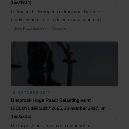
15/04934)
Octrooirecht. Europees octrooi voor tweede
medische indicatie in de vorm van subgroep-
indicatie. ...
Hoge Raad Updates
Cassatie
19 OKTOBER 2017
Uitspraak Hoge Raad: Belastingrecht
(ECLI:NL:HR:2017:2655, 20 oktober 2017, nr.
16/05235)
De Inspecteur kan aan een ontbonden