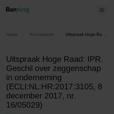
Skip to Content
Hoof
Home
Kennisbank
Uitspraak Hoge Raad: IPR. Geschil over zeggenschap in onderneming (ECLI:NL:HR:2017:3105, 8 december 2017, nr. 16/05029)
Uitspraak Hoge Raad: IPR.
Geschil over zeggenschap
in onderneming
(ECLI:NL:HR:2017:3105, 8
december 2017, nr.
16/05029)