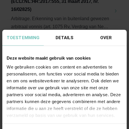
(ECLI:NL:HR:2017:555, 31 maart 2017, nr.
16/02825)
Arbitrage. Erkenning van in buitenland gewezen
arbitraal vonnis (art. 1075 Rv, Verdrag van New
...
Hoge Raad Updates
Cassatie
TOESTEMMING
DETAILS
OVER
Deze website maakt gebruik van cookies
We gebruiken cookies om content en advertenties te
personaliseren, om functies voor social media te bieden
en om ons websiteverkeer te analyseren. Ook delen we
informatie over uw gebruik van onze site met onze
partners voor social media, adverteren en analyse. Deze
14 JUNI 2018
partners kunnen deze gegevens combineren met andere
Uitspraak Hoge Raad: IPR, procesrecht
informatie die u aan ze heeft verstrekt of die ze hebben
verzameld op basis van uw gebruik van hun services.
(ECLI:NL:HR:2018:918, 15 juni 2018, nr.
17/02024)