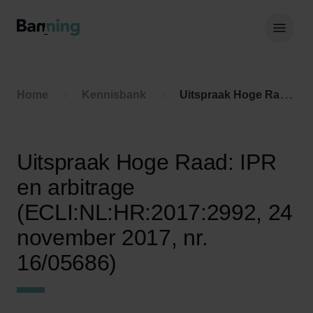
Skip to Content
Hoof
Home
Kennisbank
Uitspraak Hoge Raad: IPR en arbitrage (ECLI:NL:HR:2017:2992, 24 november 2017, nr. 16/05686)
Uitspraak Hoge Raad: IPR
en arbitrage
(ECLI:NL:HR:2017:2992, 24
november 2017, nr.
16/05686)