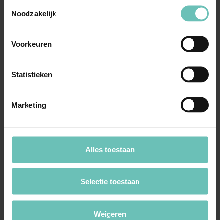
Toestemmingsselectie
Erkenning en tenuitvoerlegging van Tsjechisch
Noodzakelijk
arbitraal vonnis waaraan in Tsjechisch arbitraal
...
Hoge Raad Updates
Cassatie
Voorkeuren
Statistieken
Marketing
14 JUNI 2018
Alles toestaan
Uitspraak Hoge Raad: Procesrecht. Termijnen
van art. 1064 lid 3 (oud) Rv
Selectie toestaan
(ECLI:NL:HR:2018:914, 15 juni 2018, nr.
17/01280)
Weigeren
Arbitrage. Verzoek tot vernietiging arbitraal