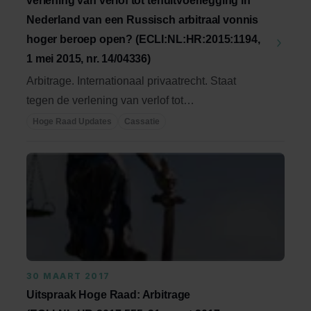
verlening van verlof tot tenuitvoerlegging in
Nederland van een Russisch arbitraal vonnis
hoger beroep open? (ECLI:NL:HR:2015:1194,
1 mei 2015, nr. 14/04336)
Arbitrage. Internationaal privaatrecht. Staat
tegen de verlening van verlof tot
tenuitvoerlegging ...
Hoge Raad Updates
Cassatie
30 MAART 2017
Uitspraak Hoge Raad: Arbitrage