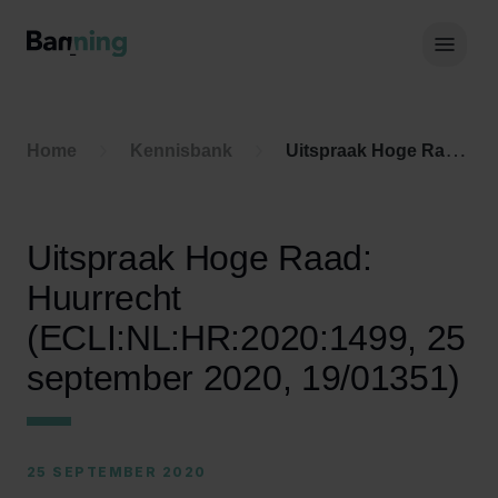
Skip to Content
Hoof
Home
Kennisbank
Uitspraak Hoge Raad: Huurrecht (ECLI:NL:HR:2020:1499, 25 september 2020, 19/01351)
Uitspraak Hoge Raad:
Huurrecht
(ECLI:NL:HR:2020:1499, 25
september 2020, 19/01351)
25 SEPTEMBER 2020