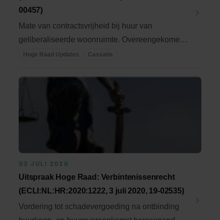
00457)
Mate van contractsvrijheid bij huur van
geliberaliseerde woonruimte. Overeengekomen
bedrag voor ...
Hoge Raad Updates
Cassatie
03 JULI 2020
Uitspraak Hoge Raad: Verbintenissenrecht
(ECLI:NL:HR:2020:1222, 3 juli 2020, 19-02535)
Vordering tot schadevergoeding na ontbinding