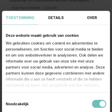
huurkoop- en huurovereenkomst horecapand.
Vervolg op ...
Hoge Raad Updates
Cassatie
TOESTEMMING
DETAILS
OVER
Deze website maakt gebruik van cookies
We gebruiken cookies om content en advertenties te
personaliseren, om functies voor social media te bieden
en om ons websiteverkeer te analyseren. Ook delen we
informatie over uw gebruik van onze site met onze
20 NOVEMBER 2020
partners voor social media, adverteren en analyse. Deze
Uitspraak Hoge Raad: Procesrecht
partners kunnen deze gegevens combineren met andere
(ECLI:NL:HR:2020:1838, 20 november 2020,
informatie die u aan ze heeft verstrekt of die ze hebben
19/02041)
verzameld op basis van uw gebruik van hun services.
Boetevorderingen wegens niet nakoming van
Toestemmingsselectie
bepalingen uit huurovereenkomst. Uitleg
Noodzakelijk
petitum. ...
Hoge Raad Updates
Cassatie