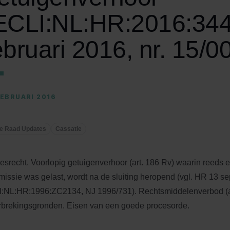
ECLI:NL:HR:2016:344
ebruari 2016, nr. 15/0
FEBRUARI 2016
e Raad Updates
Cassatie
esrecht. Voorlopig getuigenverhoor (art. 186 Rv) waarin reeds e
issie was gelast, wordt na de sluiting heropend (vgl. HR 13 s
:NL:HR:1996:ZC2134, NJ 1996/731). Rechtsmiddelenverbod (art
brekingsgronden. Eisen van een goede procesorde.