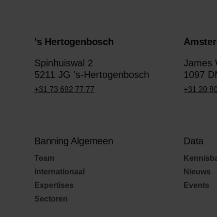
's Hertogenbosch
Amste
Spinhuiswal 2
James W
5211 JG 's-Hertogenbosch
1097 D
+31 73 692 77 77
+31 20 8
Banning Algemeen
Data
Team
Kennisb
Internationaal
Nieuws
Expertises
Events
Sectoren