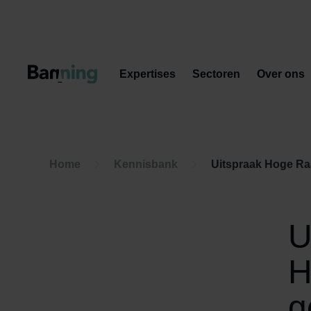
Skip to Content
Expertises
Sectoren
Over ons
Home
Kennisbank
Uitspraak Hoge Raa
U
H
g