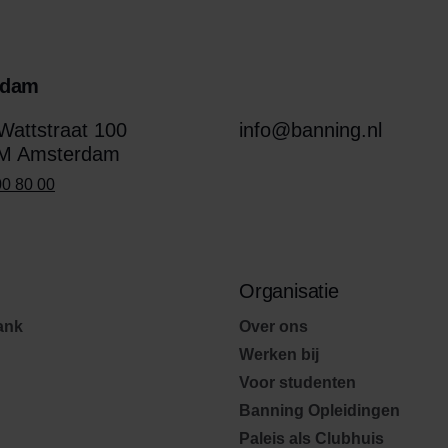
rdam
attstraat 100
info@banning.nl
M Amsterdam
00 80 00
Organisatie
ank
Over ons
Werken bij
Voor studenten
Banning Opleidingen
Paleis als Clubhuis