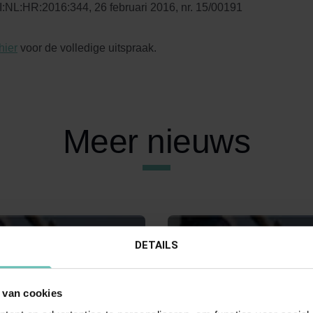
:NL:HR:2016:344, 26 februari 2016, nr. 15/00191
hier
voor de volledige uitspraak.
Meer nieuws
DETAILS
 van cookies