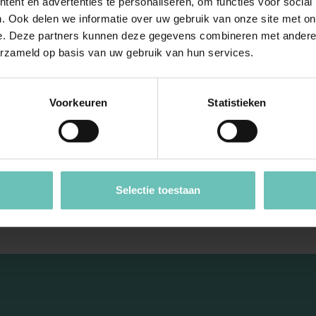
ent en advertenties te personaliseren, om functies voor social
. Ook delen we informatie over uw gebruik van onze site met on
BER 2016
29 SEPTEMBER 2016
e. Deze partners kunnen deze gegevens combineren met andere i
Hoge Raad: Procesrecht
Uitspraak Hoge Raad: Geld
erzameld op basis van uw gebruik van hun services.
R:2016:2642, 18
of schenking?
016, nr. 15/02723)
(ECLI:NL:HR:2016:2228, 30
Voorkeuren
Statistieken
september 2016, nr. 15/0227
. Verstek van
e gezuiverd door
Verbintenissenrecht. Geldlen
griffierecht (art. 353 lid 1
schenking? Afspraak dat de
pdates
Cassatie
ontvanger het bedrag moet ...
Hoge Raad Updates
Cassatie
Selectie toestaan