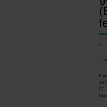
(
f
25 
Hog
Proc
comm
ECLI
Door