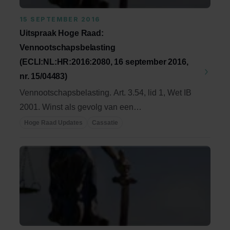
15 SEPTEMBER 2016
Uitspraak Hoge Raad:
Vennootschapsbelasting
(ECLI:NL:HR:2016:2080, 16 september 2016,
nr. 15/04483)
Vennootschapsbelasting. Art. 3.54, lid 1, Wet IB
2001. Winst als gevolg van een
uitdelingscorrectie ...
Hoge Raad Updates
Cassatie