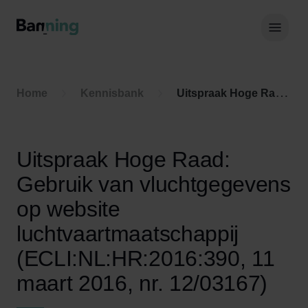
Skip to Content
Hoof
Home
Kennisbank
Uitspraak Hoge Raad: Gebruik van vluchtgegevens op website luchtvaartmaatschappij (ECLI:NL:HR:2016:390, 11 maart 2016, nr. 12/03167)
Uitspraak Hoge Raad:
Gebruik van vluchtgegevens
op website
luchtvaartmaatschappij
(ECLI:NL:HR:2016:390, 11
maart 2016, nr. 12/03167)