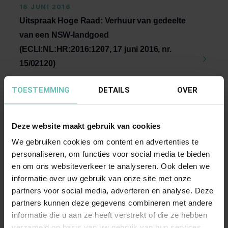
16 JUNI 2016
Uitspraak Hoge Raad: Verhuur van gedeelte
van een NSW-landgoed
(ECLI:NL:HR:2016:1207, 17 juni 2016, nr.
15/02120)
Artikel 5.7, lid 1, letter c, Wet IB 2001. Verhuur
TOESTEMMING
DETAILS
OVER
van gedeelte van een NSW-landgoed, waarop
een ...
Hoge Raad Updates
Cassatie
Deze website maakt gebruik van cookies
We gebruiken cookies om content en advertenties te
personaliseren, om functies voor social media te bieden
en om ons websiteverkeer te analyseren. Ook delen we
informatie over uw gebruik van onze site met onze
partners voor social media, adverteren en analyse. Deze
partners kunnen deze gegevens combineren met andere
informatie die u aan ze heeft verstrekt of die ze hebben
22 SEPTEMBER 2016
verzameld op basis van uw gebruik van hun services.