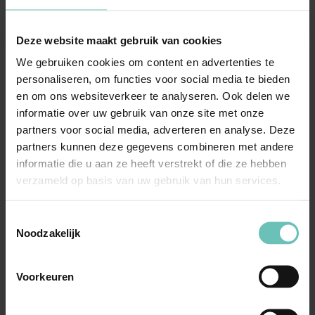
Deze website maakt gebruik van cookies
25 JUNI 2021
We gebruiken cookies om content en advertenties te
personaliseren, om functies voor social media te bieden
Uitspraak Hoge Raad: Nationaliteitsrecht
en om ons websiteverkeer te analyseren. Ook delen we
(ECLI:NL:HR:2021:1007, 25juni 2021,
informatie over uw gebruik van onze site met onze
20/01825)
partners voor social media, adverteren en analyse. Deze
Art. 4 RWN. Verkrijging van het
partners kunnen deze gegevens combineren met andere
Nederlanderschap door bekrachtiging van een
informatie die u aan ze heeft verstrekt of die ze hebben
verzameld op basis van uw gebruik van hun services.
nietige erkenning? ...
Hoge Raad Updates
Cassatie
Toestemmingsselectie
Noodzakelijk
Voorkeuren