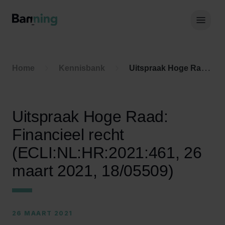
Skip to Content
Hoof
Home
Kennisbank
Uitspraak Hoge Raad: Financieel recht (ECLI:NL:HR:2021:461, 26 maart 2021, 18/05509)
Uitspraak Hoge Raad:
Financieel recht
(ECLI:NL:HR:2021:461, 26
maart 2021, 18/05509)
26 MAART 2021