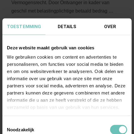
Vermogensrecht. Door Ontvanger in kader van
geschil met belastingplichtige betaald bedrag op
...
Hoge Raad Updates
Cassatie
TOESTEMMING
DETAILS
OVER
Deze website maakt gebruik van cookies
We gebruiken cookies om content en advertenties te
personaliseren, om functies voor social media te bieden
en om ons websiteverkeer te analyseren. Ook delen we
informatie over uw gebruik van onze site met onze
partners voor social media, adverteren en analyse. Deze
02 MAART 2017
partners kunnen deze gegevens combineren met andere
Uitspraak Hoge Raad: Successiewet
informatie die u aan ze heeft verstrekt of die ze hebben
(ECLI:NL:HR:2017:356, 3 maart 2017, nr.
verzameld op basis van uw gebruik van hun services.
16/03506)
Artikel 66, lid 3, Successiewet; onbeperkte
Toestemmingsselectie
Noodzakelijk
navorderingstermijn erfbelasting. Gevolg