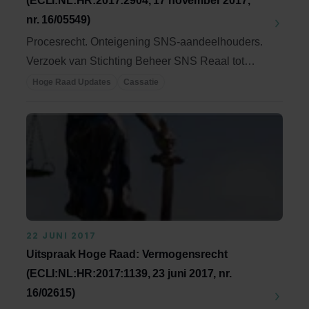
(ECLI:NL:HR:2017:2904, 17 november 2017,
nr. 16/05549)
Procesrecht. Onteigening SNS-aandeelhouders.
Verzoek van Stichting Beheer SNS Reaal tot
voorlopig ...
Hoge Raad Updates
Cassatie
22 JUNI 2017
Uitspraak Hoge Raad: Vermogensrecht
(ECLI:NL:HR:2017:1139, 23 juni 2017, nr.
16/02615)