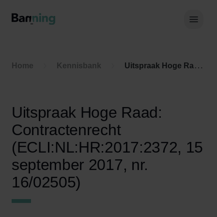
Skip to Content
Hoof
Home
Kennisbank
Uitspraak Hoge Raad: Contractenrecht (ECLI:NL:HR:2017:2372, 15 september 2017, nr. 16/02505)
Uitspraak Hoge Raad:
Contractenrecht
(ECLI:NL:HR:2017:2372, 15
september 2017, nr.
16/02505)