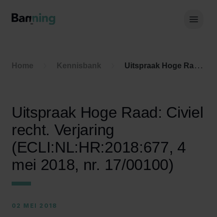
Skip to Content
Hoof
Home
Kennisbank
Uitspraak Hoge Raad: Civiel recht. Verjaring (ECLI:NL:HR:2018:677, 4 mei 2018, nr. 17/00100)
Uitspraak Hoge Raad: Civiel
recht. Verjaring
(ECLI:NL:HR:2018:677, 4
mei 2018, nr. 17/00100)
02 MEI 2018