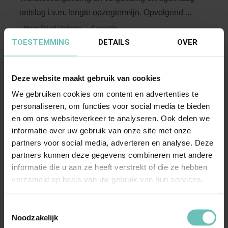
ontslag i.v.m. lengte opzegtermijn. Opvolgend ...
Hoge Raad Updates
Cassatie
TOESTEMMING
DETAILS
OVER
Deze website maakt gebruik van cookies
We gebruiken cookies om content en advertenties te
personaliseren, om functies voor social media te bieden
en om ons websiteverkeer te analyseren. Ook delen we
informatie over uw gebruik van onze site met onze
22 MAART 2018
partners voor social media, adverteren en analyse. Deze
partners kunnen deze gegevens combineren met andere
Uitspraak Hoge Raad: Insolventierecht
informatie die u aan ze heeft verstrekt of die ze hebben
(ECLI:NL:HR:2018:424, 23 maart 2018, nr.
verzameld op basis van uw gebruik van hun services.
17/01478)
Prejudiciële vragen (art. 392 Rv).
Toestemmingsselectie
Faillissementsrecht. Invloed faillissement op
Noodzakelijk