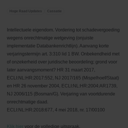
Hoge Raad Updates
Cassatie
Intellectuele eigendom. Vordering tot schadevergoeding
wegens onrechtmatige wetgeving (onjuiste
implementatie Databankenrichtlijn). Aanvang korte
verjaringstermijn art. 3:310 lid 1 BW. Onbekendheid met
of onzekerheid over juridische beoordeling; grond voor
later aanvangsmoment? HR 31 maart 2017,
ECLI:NL:HR:2017:552, NJ 2017/165 (Mispelhoef/Staat)
en HR 26 november 2004, ECLI:NL:HR:2004:AR1739,
NJ 2006/115 (Bosman/G). Verjaring van voortdurende
onrechtmatige daad.
ECLI:NL:HR:2018:677, 4 mei 2018, nr. 17/00100
Klik hier
voor de volledige uitspraak.