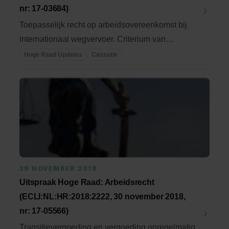
nr: 17-03684)
Toepasselijk recht op arbeidsovereenkomst bij
internationaal wegvervoer. Criterium van
gewoonlijke ...
Hoge Raad Updates
Cassatie
29 NOVEMBER 2018
Uitspraak Hoge Raad: Arbeidsrecht
(ECLI:NL:HR:2018:2222, 30 november 2018,
nr: 17-05566)
Transitievergoeding en vergoeding onregelmatig