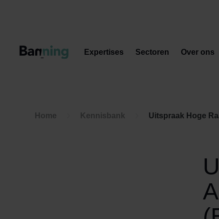
Skip to Content
Expertises
Sectoren
Over ons
Home
Kennisbank
Uitspraak Hoge Raa
U
A
(