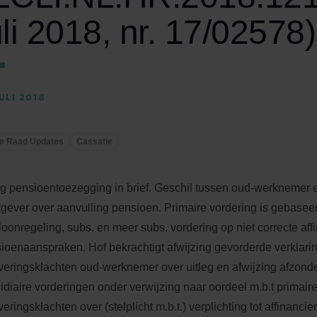
uli 2018, nr. 17/02578)
ULI 2018
e Raad Updates
Cassatie
eg pensioentoezegging in brief. Geschil tussen oud-werknemer 
gever over aanvulling pensioen. Primaire vordering is gebasee
loonregeling, subs. en meer subs. vordering op niet correcte aff
ioenaanspraken. Hof bekrachtigt afwijzing gevorderde verklarin
veringsklachten oud-werknemer over uitleg en afwijzing afzonde
idiaire vorderingen onder verwijzing naar oordeel m.b.t primaire
veringsklachten over (stelplicht m.b.t.) verplichting tot affinanci