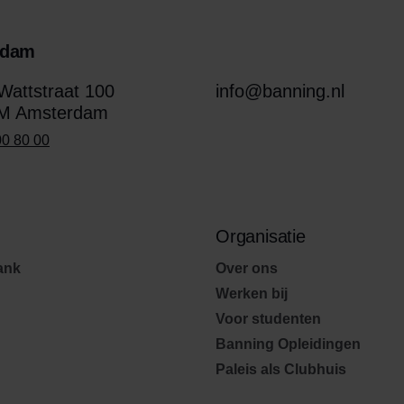
rdam
attstraat 100
info@banning.nl
M Amsterdam
00 80 00
Organisatie
ank
Over ons
Werken bij
Voor studenten
Banning Opleidingen
Paleis als Clubhuis