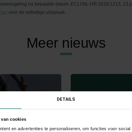
ioenregeling na bepaalde datum. ECLI:NL:HR:2018:1213, 13 jul
hier
voor de volledige uitspraak.
Meer nieuws
DETAILS
 van cookies
MBER 2023
08 MAART 2018
ent en advertenties te personaliseren, om functies voor social