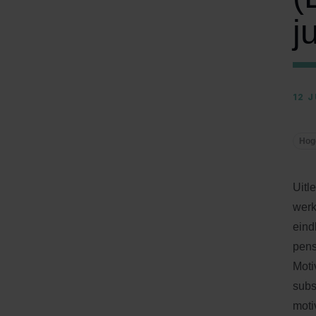
j
12 J
Hog
Uitl
werk
eind
pens
Moti
subs
moti