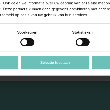
Hoge Raad:
Uitspraak Hoge Raad:
. Ook delen we informatie over uw gebruik van onze site met on
t (art. 7:611 BW)
Onrechtmatige overheidsd
e. Deze partners kunnen deze gegevens combineren met andere i
erzameld op basis van uw gebruik van hun services.
R:2023:1291, 22
(ECLI:NL:HR:2018:309, 9 ma
2023, 22/01446)
2018, nr. 16/05318)
ht; voorwaardelijke
Onrechtmatige overheidsdaa
Voorkeuren
Statistieken
plichting in
Toezichthoudersaansprakelij
reenkomst (art. 13 Pw).
Toezicht DNB op pensioenfo
pdates
Cassatie
Hoge Raad Updates
...
Selectie toestaan