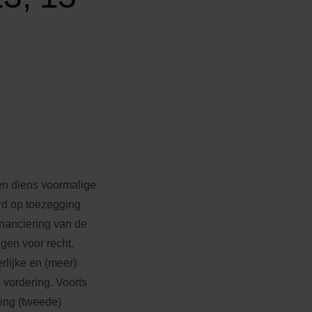
en diens voormalige
rd op toezegging
inanciering van de
gen voor recht.
rlijke en (meer)
 vordering. Voorts
ering (tweede)