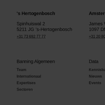
's Hertogenbosch
Amste
Spinhuiswal 2
James W
5211 JG 's-Hertogenbosch
1097 D
+31 73 692 77 77
+31 20 8
Banning Algemeen
Data
Team
Kennisb
Internationaal
Nieuws
Expertises
Events
Sectoren