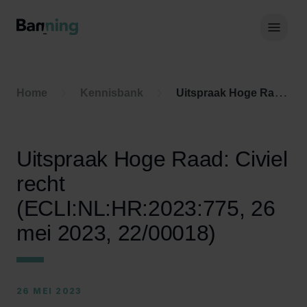
Skip to Content
Hoof
Home
Kennisbank
Uitspraak Hoge Raad: Civiel recht (ECLI:NL:HR:2023:775, 26 mei 2023, 22/00018)
Uitspraak Hoge Raad: Civiel
recht
(ECLI:NL:HR:2023:775, 26
mei 2023, 22/00018)
26 MEI 2023