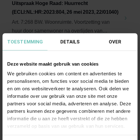
Uitspraak Hoge Raad: Huurrecht
(ECLI:NL:HR:2023:804, 26 mei 2023, 22/01040)
Art. 7:268 BW. Woonruimte. Voortzetting van
huur door samenwoner na overlijden van
huurder. ...
Hoge Raad Updates
Cassatie
TOESTEMMING
DETAILS
OVER
Deze website maakt gebruik van cookies
We gebruiken cookies om content en advertenties te
personaliseren, om functies voor social media te bieden
en om ons websiteverkeer te analyseren. Ook delen we
informatie over uw gebruik van onze site met onze
partners voor social media, adverteren en analyse. Deze
15 DECEMBER 2023
partners kunnen deze gegevens combineren met andere
Uitspraak Hoge Raad: Verbintenissenrecht
informatie die u aan ze heeft verstrekt of die ze hebben
verzameld op basis van uw gebruik van hun services.
(ECLI:NL:HR:2023:1754, 15 december 2023,
22/04079)