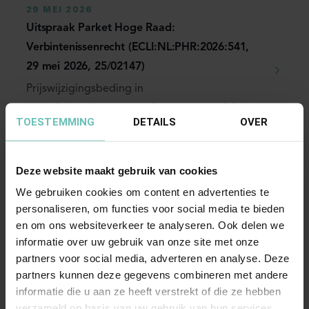
29 MEI 2026
Uitspraak Parket Hoge Raad:
Verbintenissenrecht (ECLI:NL:PHR:2026:541,
29 mei 2026, 25/02147)
Prijswijzigingsbeding in
energieleveringsovereenkomst met variabel
TOESTEMMING
DETAILS
OVER
tarief. Oneerlijkheidstoets. ...
Hoge Raad Updates
Cassatie
Deze website maakt gebruik van cookies
We gebruiken cookies om content en advertenties te
personaliseren, om functies voor social media te bieden
en om ons websiteverkeer te analyseren. Ook delen we
informatie over uw gebruik van onze site met onze
partners voor social media, adverteren en analyse. Deze
partners kunnen deze gegevens combineren met andere
18 OKTOBER 2018
informatie die u aan ze heeft verstrekt of die ze hebben
Uitspraak Hoge Raad: Onrechtmatige
verzameld op basis van uw gebruik van hun services.