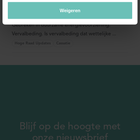
(ECLI:NL:HR:2020:531, 27 maart 2020, 19-
Weigeren
00319)
Gebreken in duurzame energievoorziening.
Vervalbeding. Is vervalbeding dat wettelijke ...
Hoge Raad Updates
Cassatie
Blijf op de hoogte met
onze nieuwsbrief