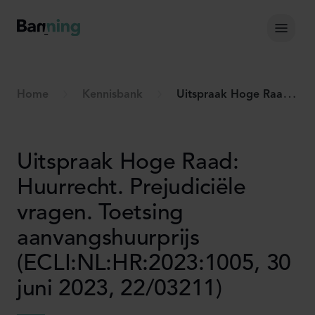
Skip to Content
Hoof
Home
Kennisbank
Uitspraak Hoge Raad: Huurrecht. Prejudiciële vragen. Toetsing aanvangshuurprijs (ECLI:NL:HR:2023:1005, 30 juni 2023, 22/03211)
Uitspraak Hoge Raad:
Huurrecht. Prejudiciële
vragen. Toetsing
aanvangshuurprijs
(ECLI:NL:HR:2023:1005, 30
juni 2023, 22/03211)