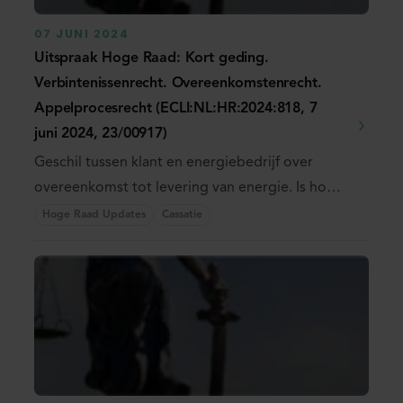
07 JUNI 2024
Uitspraak Hoge Raad: Kort geding.
Verbintenissenrecht. Overeenkomstenrecht.
Appelprocesrecht (ECLI:NL:HR:2024:818, 7
juni 2024, 23/00917)
Geschil tussen klant en energiebedrijf over
overeenkomst tot levering van energie. Is hof
buiten ...
Hoge Raad Updates
Cassatie