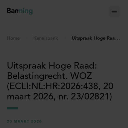
Skip to Content
Hoof
Home
Kennisbank
Uitspraak Hoge Raad: Belastingrecht. WOZ (ECLI:NL:HR:2026:438, 20 maart 2026, nr. 23/02821)
Uitspraak Hoge Raad:
Belastingrecht. WOZ
(ECLI:NL:HR:2026:438, 20
maart 2026, nr. 23/02821)
20 MAART 2026