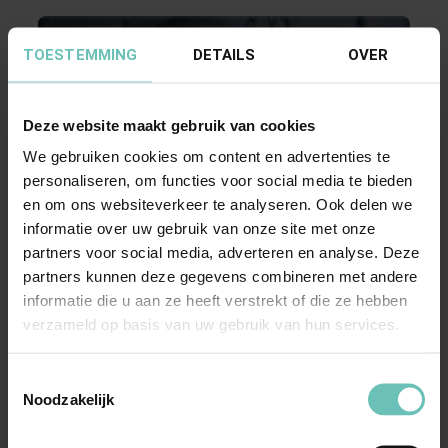
TOESTEMMING
DETAILS
OVER
Deze website maakt gebruik van cookies
We gebruiken cookies om content en advertenties te
personaliseren, om functies voor social media te bieden
27 MAART 2026
en om ons websiteverkeer te analyseren. Ook delen we
Uitspraak Hoge Raad: Verbintenissenrecht
informatie over uw gebruik van onze site met onze
(ECLI:NL:HR:2026:507, 27 maart 2026,
partners voor social media, adverteren en analyse. Deze
partners kunnen deze gegevens combineren met andere
24/04391)
informatie die u aan ze heeft verstrekt of die ze hebben
Appelprocesrecht; verbintenissenrecht;
verzameld op basis van uw gebruik van hun services.
aanneming van werk; uitleg overeenkomst;
klachtplicht; ...
Hoge Raad Updates
Cassatie
Toestemmingsselectie
Noodzakelijk