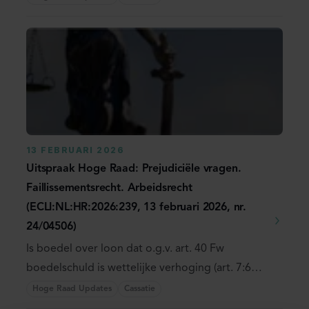
13 FEBRUARI 2026
Uitspraak Hoge Raad: Prejudiciële vragen.
Faillissementsrecht. Arbeidsrecht
(ECLI:NL:HR:2026:239, 13 februari 2026, nr.
24/04506)
Is boedel over loon dat o.g.v. art. 40 Fw
boedelschuld is wettelijke verhoging (art. 7:625
BW) en ...
Hoge Raad Updates
Cassatie