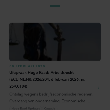
06 FEBRUARI 2026
Uitspraak Hoge Raad: Arbeidsrecht
(ECLI:NL:HR:2026:204, 6 februari 2026, nr.
25/00184)
Ontslag wegens bedrijfseconomische redenen.
Overgang van onderneming. Economische,
technische of ...
Hoge Raad Updates
Cassatie