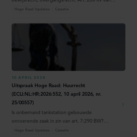
bewijsrecht; overgangsrecht. Art. 200 Rv van
toepassing op het ...
Hoge Raad Updates
Cassatie
10 APRIL 2026
Uitspraak Hoge Raad: Huurrecht
(ECLI:NL:HR:2026:552, 10 april 2026, nr.
25/00557)
Is onbemand tankstation gebouwde
onroerende zaak in zin van art. 7:290 BW?
Geldt daarvoor dezelfde ...
Hoge Raad Updates
Cassatie