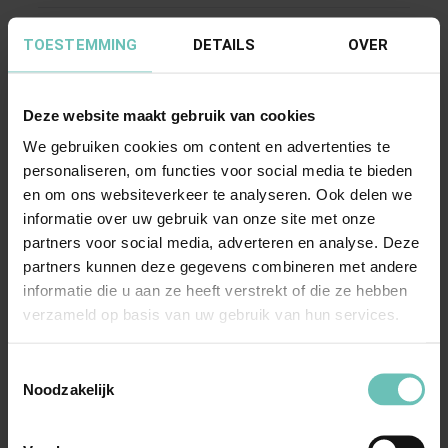
TOESTEMMING
DETAILS
OVER
Deze website maakt gebruik van cookies
We gebruiken cookies om content en advertenties te
personaliseren, om functies voor social media te bieden
en om ons websiteverkeer te analyseren. Ook delen we
06 FEBRUARI 2026
informatie over uw gebruik van onze site met onze
Uitspraak Hoge Raad: Arbeidsrecht
partners voor social media, adverteren en analyse. Deze
(ECLI:NL:HR:2026:204, 6 februari 2026, nr.
partners kunnen deze gegevens combineren met andere
25/00184)
informatie die u aan ze heeft verstrekt of die ze hebben
verzameld op basis van uw gebruik van hun services.
Ontslag wegens bedrijfseconomische redenen.
Overgang van onderneming. Economische,
Toestemmingsselectie
technische of ...
Hoge Raad Updates
Cassatie
Noodzakelijk