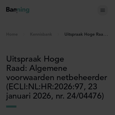
Skip to Content
Hoof
Home
Kennisbank
Uitspraak Hoge Raad: Algemene voorwaarden netbeheerder (ECLI:NL:HR:2026:97, 23 januari 2026, nr. 24/04476)
Uitspraak Hoge
Raad: Algemene
voorwaarden netbeheerder
(ECLI:NL:HR:2026:97, 23
januari 2026, nr. 24/04476)