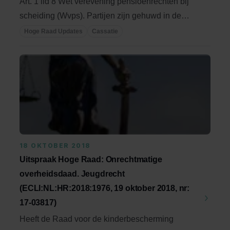
Art. 1 lid 8 Wet verevening pensioenrechten bij
scheiding (Wvps). Partijen zijn gehuwd in de
VS, ...
Hoge Raad Updates
Cassatie
18 OKTOBER 2018
Uitspraak Hoge Raad: Onrechtmatige
overheidsdaad. Jeugdrecht
(ECLI:NL:HR:2018:1976, 19 oktober 2018, nr:
17-03817)
Heeft de Raad voor de kinderbescherming