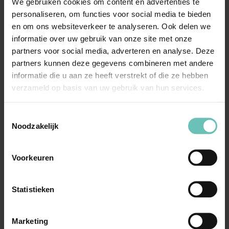
We gebruiken cookies om content en advertenties te
16/05057)
personaliseren, om functies voor social media te bieden
Merkenrecht. Merkinbreuk door hervulling van
en om ons websiteverkeer te analyseren. Ook delen we
informatie over uw gebruik van onze site met onze
een aan de merkhouder in eigendom
partners voor social media, adverteren en analyse. Deze
toebehorende gastank ...
Hoge Raad Updates
Cassatie
partners kunnen deze gegevens combineren met andere
informatie die u aan ze heeft verstrekt of die ze hebben
verzameld op basis van uw gebruik van hun services.
Toestemmingsselectie
Noodzakelijk
Voorkeuren
17 MEI 2018
Uitspraak Hoge Raad: Procesrecht. Verzoek
Statistieken
voorlopig getuigenverhoor (art. 186 Rv)
(ECLI:NL:HR:2018:727, 18 mei 2018, nr.
Marketing
17/02985)