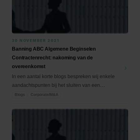
30 NOVEMBER 2021
Banning ABC Algemene Beginselen
Contractenrecht: nakoming van de
overeenkomst
In een aantal korte blogs bespreken wij enkele
aandachtspunten bij het sluiten van een
overeenkomst ...
Blogs
Corporate/M&A