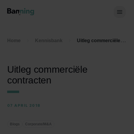
Skip to Content
Hoof
Home
Kennisbank
Uitleg commerciële contracten
Uitleg commerciële
contracten
07 APRIL 2018
Blogs
Corporate/M&A