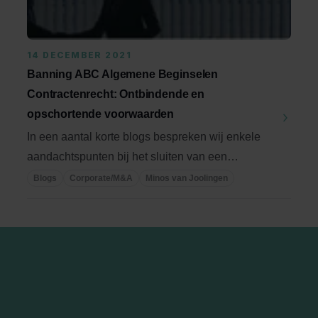
14 DECEMBER 2021
Banning ABC Algemene Beginselen
Contractenrecht: Ontbindende en
opschortende voorwaarden
In een aantal korte blogs bespreken wij enkele
aandachtspunten bij het sluiten van een
overeenkomst ...
Blogs
Corporate/M&A
Minos van Joolingen