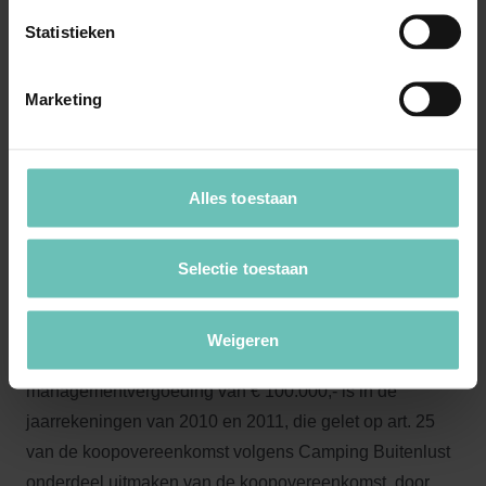
koopovereenkomst:
Statistieken
[X] voert namelijk aan dat zij de managementvergoeding
Marketing
van het echtpaar (de beheerders) niet verschuldigd is en
beroept zich ter zake daarvan op de in art. 17 van de
koopovereenkomst neergelegde vrijwaring.
Alles toestaan
Dat beroep slaagt volgens het hof: Camping Buitenlust
Selectie toestaan
kan [X] niet tegenwerpen dat deze bepaling niet van
toepassing is, omdat het echtpaar (de beheerders) geen
personeel of werknemer van Camping Buitenlust was,
Weigeren
maar eigenaar. Immers, de overeengekomen jaarlijkse
managementvergoeding van € 100.000,- is in de
jaarrekeningen van 2010 en 2011, die gelet op art. 25
van de koopovereenkomst volgens Camping Buitenlust
onderdeel uitmaken van de koopovereenkomst, door