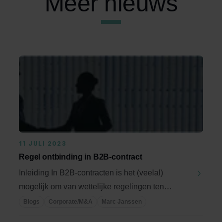
Meer nieuws
11 JULI 2023
Regel ontbinding in B2B-contract
Inleiding In B2B-contracten is het (veelal)
mogelijk om van wettelijke regelingen ten
gunste van ...
Blogs
Corporate/M&A
Marc Janssen