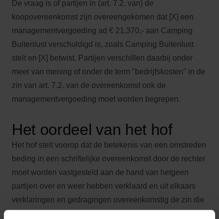
De vraag is of partijen in (art. 7.2. van) de
koopovereenkomst zijn overeengekomen dat [X] een
managementvergoeding ad € 21.370,- aan Camping
Buitenlust verschuldigd is, zoals Camping Buitenlust
stelt en [X] betwist. Partijen verschillen daarbij onder
meer van mening of onder de term "bedrijfskosten" in de
zin van art. 7.2. van de overeenkomst ook de
managementvergoeding moet worden begrepen.
Het oordeel van het hof
Het hof stelt voorop dat de betekenis van een omstreden
beding in een schriftelijke overeenkomst door de rechter
moet worden vastgesteld aan de hand van hetgeen
partijen over en weer hebben verklaard en uit elkaars
verklaringen en gedragingen overeenkomstig de zin die
zij daaraan in de gegeven omstandigheden