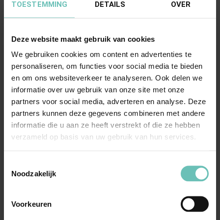
TOESTEMMING
DETAILS
OVER
redelijkerwijs mochten toekennen, hebben afgeleid en
van hetgeen zij te dien aanzien redelijkerwijs van elkaar
mochten verwachten.
Deze website maakt gebruik van cookies
We gebruiken cookies om content en advertenties te
In (art. 7.2. van) de overeenkomst is de term
personaliseren, om functies voor social media te bieden
en om ons websiteverkeer te analyseren. Ook delen we
"bedrijfskosten" niet gedefinieerd en de overeenkomst
informatie over uw gebruik van onze site met onze
bevat ook overigens geen specificatie van wat
partners voor social media, adverteren en analyse. Deze
daaronder moet worden verstaan. Volgens het hof is niet
partners kunnen deze gegevens combineren met andere
gesteld of gebleken dat de vraag wat precies bedoeld
informatie die u aan ze heeft verstrekt of die ze hebben
werd met “bedrijfskosten” tussen partijen bij de
verzameld op basis van uw gebruik van hun services.
onderhandelingen voorafgaand aan het sluiten van de
koopovereenkomst is besproken.
Toestemmingsselectie
Noodzakelijk
Naar het oordeel van het hof kan in het midden blijven of
de managementvergoeding valt onder "de
Voorkeuren
bedrijfskosten", zoals bedoeld in art. 7.2. van de