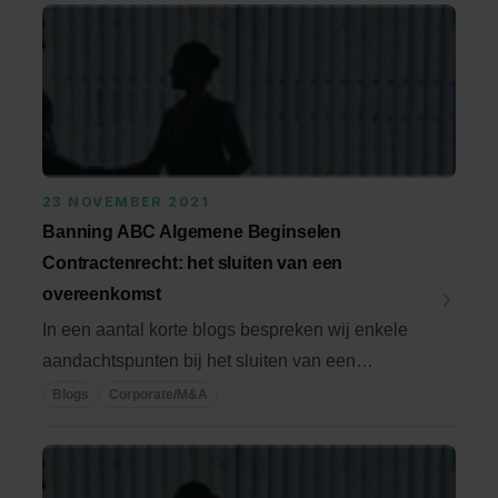
23 NOVEMBER 2021
Banning ABC Algemene Beginselen
Contractenrecht: het sluiten van een
overeenkomst
In een aantal korte blogs bespreken wij enkele
aandachtspunten bij het sluiten van een
overeenkomst ...
Blogs
Corporate/M&A