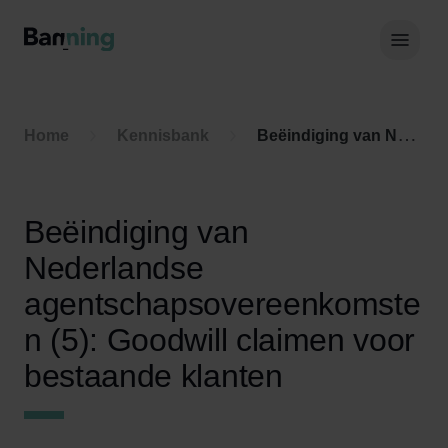
Skip to Content
Hoof
Home
Kennisbank
Beëindiging van Nederlandse agentschapsovereenkomsten (5): Goodwill claimen voor bestaande klanten
Beëindiging van
Nederlandse
agentschapsovereenkomste
n (5): Goodwill claimen voor
bestaande klanten