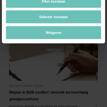
Alles toestaan
Meer nieuws
Selectie toestaan
Weigeren
06 OKTOBER 2025
Wapen in B2B-conflict: verzoek tot voorlopig
getuigenverhoor
Inleiding Heeft u wel eens in een situatie