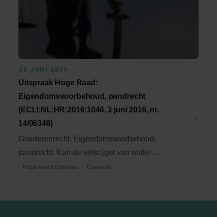
02 JUNI 2016
Uitspraak Hoge Raad:
Eigendomsvoorbehoud, pandrecht
(ECLI:NL:HR:2016:1046, 3 juni 2016, nr.
14/06346)
Goederenrecht. Eigendomsvoorbehoud,
pandrecht. Kan de verkrijger van onder
eigendomsvoorbehoud ...
Hoge Raad Updates
Cassatie