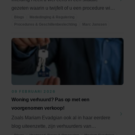
gezeten waarin u twijfelt of u een procedure wil
...
Blogs
Mededinging & Regulering
Procedures & Geschillenbeslechting
Marc Janssen
09 FEBRUARI 2026
Woning verhuurd? Pas op met een
voorgenomen verkoop!
Zoals Mariam Evadgian ook al in haar eerdere
blog uiteenzette, zijn verhuurders van
woonruimten in ...