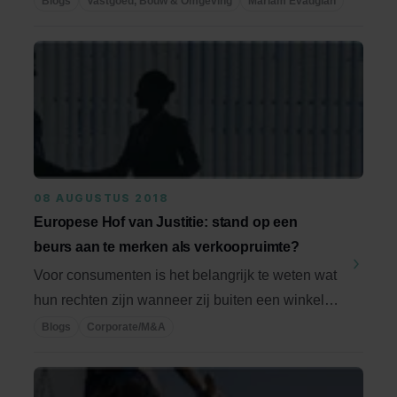
Blogs
Vastgoed, Bouw & Omgeving
Mariam Evadgian
08 AUGUSTUS 2018
Europese Hof van Justitie: stand op een
beurs aan te merken als verkoopruimte?
Voor consumenten is het belangrijk te weten wat
hun rechten zijn wanneer zij buiten een winkel
(of ...
Blogs
Corporate/M&A