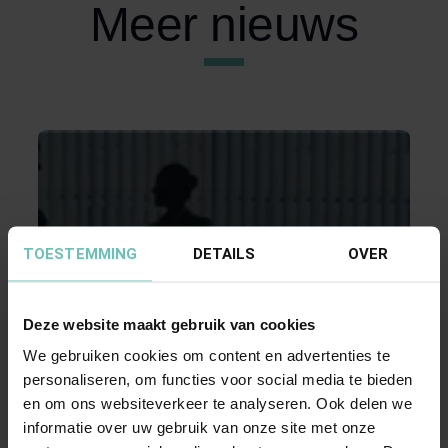
Meer nieuws
TOESTEMMING
DETAILS
OVER
08 JUNI 2013
Deze website maakt gebruik van cookies
Aansprakelijkheid van bestuurders van de
We gebruiken cookies om content en advertenties te
B.V. bij bekrachtiging van rechtshandelingen
personaliseren, om functies voor social media te bieden
Uit een recente uitspraak van de rechtbank
en om ons websiteverkeer te analyseren. Ook delen we
Midden-Nederland blijkt dat het van belang is
informatie over uw gebruik van onze site met onze