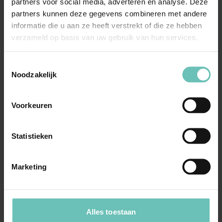
om een ...
partners voor social media, adverteren en analyse. Deze
Publicaties
Corporate/M&A
partners kunnen deze gegevens combineren met andere
informatie die u aan ze heeft verstrekt of die ze hebben
verzameld op basis van uw gebruik van hun services.
Toestemmingsselectie
Noodzakelijk
Voorkeuren
14 OKTOBER 2021
Wet bestuur en toezicht rechtspersonen:
Statistieken
ontslag door rechtbank van bestuurders en
commissarissen stichting
Marketing
In een aantal korte blogs geven wij een
overzicht van de belangrijkste onderdelen van
de WBTR. Deze ...
Blogs
Corporate/M&A
Alles toestaan