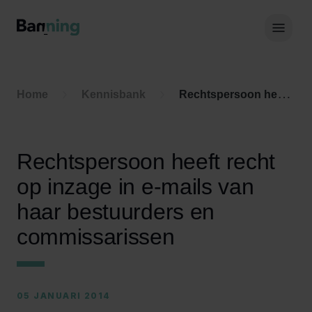
Skip to Content
Hoof
Home
Kennisbank
Rechtspersoon heeft recht op inzage in e-mails van haar bestuurders en commissarissen
Rechtspersoon heeft recht
op inzage in e-mails van
haar bestuurders en
commissarissen
05 JANUARI 2014