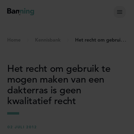
Skip to Content
Hoof
Home
Kennisbank
Het recht om gebruik te mogen maken van een dakterras is geen kwalitatief recht
Het recht om gebruik te
mogen maken van een
dakterras is geen
kwalitatief recht
02 JULI 2012