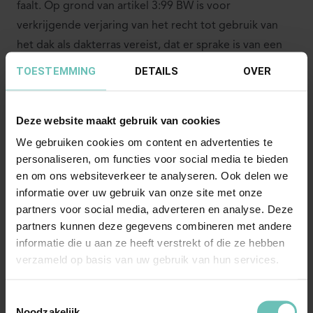
faalt. Op grond van artikel 3:99 BW is voor
verkrijgende verjaring van het recht tot gebruik van
het dak als dakterras vereist, dat er sprake is van een
onafgebroken bezit van het dakterras te goeder trouw
TOESTEMMING
DETAILS
OVER
gedurende tien jaren. Zelfs indien het gebruik van X
vanaf 20 juli 2001 zou worden meegerekend, is de
Deze website maakt gebruik van cookies
periode van tien jaren nog niet verstreken als gevolg
We gebruiken cookies om content en advertenties te
van een tijdige stuiting medio 2011. De periode vóór
personaliseren, om functies voor social media te bieden
20 juli 2001 waarin X appartement A2 huurde, wordt
en om ons websiteverkeer te analyseren. Ook delen we
voor de berekening van de verjaringstermijn niet
informatie over uw gebruik van onze site met onze
meegenomen. Dat is mijns inziens ook logisch nu er
partners voor social media, adverteren en analyse. Deze
alsdan geen sprake is van een daadwerkelijk bezit.
partners kunnen deze gegevens combineren met andere
informatie die u aan ze heeft verstrekt of die ze hebben
verzameld op basis van uw gebruik van hun services.
Het beroep van Istos op rechtsverwerking treft tot slot
geen doel. De rechtbank sluit aan bij bestendige
Toestemmingsselectie
jurisprudentie, waaruit volgt dat het enkele
Noodzakelijk