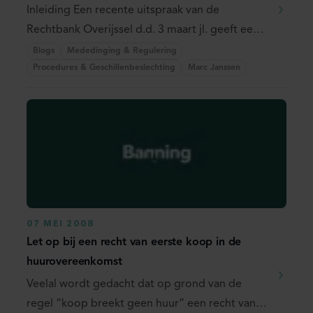
Inleiding Een recente uitspraak van de
Rechtbank Overijssel d.d. 3 maart jl. geeft een
heldere ...
Blogs
Mededinging & Regulering
Procedures & Geschillenbeslechting
Marc Janssen
07 MEI 2008
Let op bij een recht van eerste koop in de
huurovereenkomst
Veelal wordt gedacht dat op grond van de
regel “koop breekt geen huur” een recht van