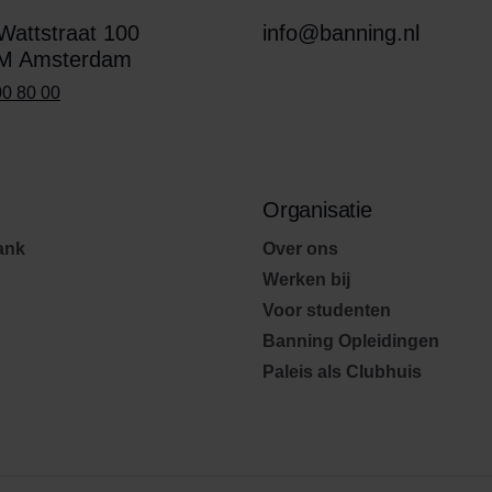
attstraat 100
info@banning.nl
M Amsterdam
00 80 00
Organisatie
ank
Over ons
Werken bij
Voor studenten
Banning Opleidingen
Paleis als Clubhuis