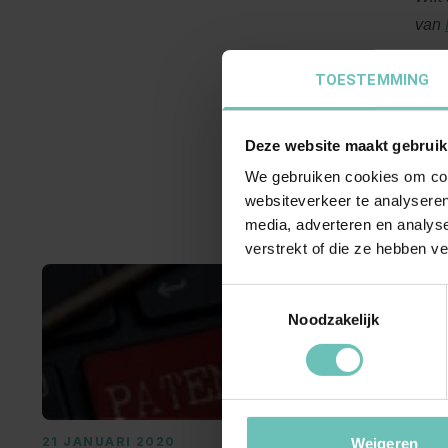
van
TOESTEMMING
Deze website maakt gebruik
We gebruiken cookies om cont
websiteverkeer te analyseren
media, adverteren en analys
verstrekt of die ze hebben v
Toestemmingsselectie
Noodzakelijk
21 JANUARI 2020
02 FEBRUA
Weigeren