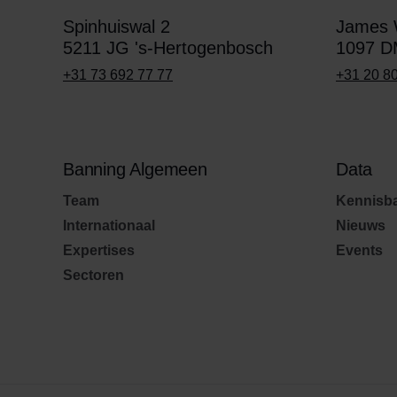
Spinhuiswal 2
James W
5211 JG 's-Hertogenbosch
1097 D
+31 73 692 77 77
+31 20 8
Banning Algemeen
Data
Team
Kennisb
Internationaal
Nieuws
Expertises
Events
Sectoren