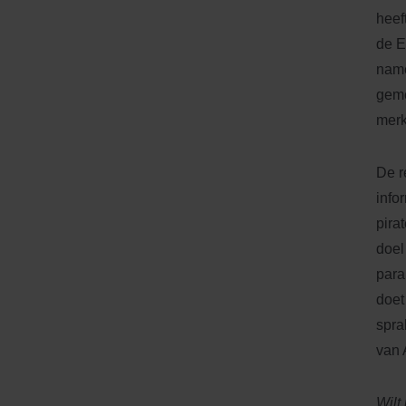
heef
de E
name
geme
merk
De r
info
pira
doel
para
doet
spra
van 
Wilt