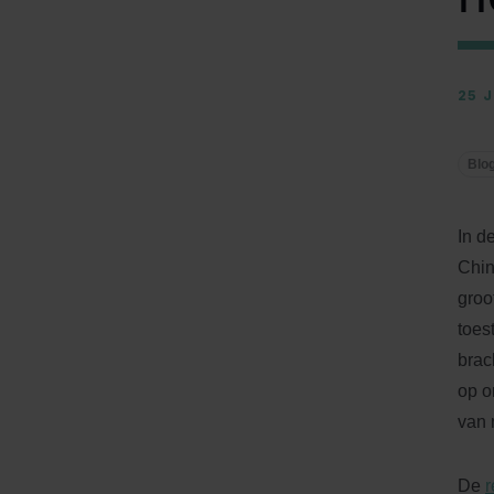
25 
Blo
In d
Chin
groo
toes
brac
op o
van 
De
r