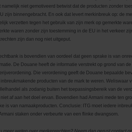
t namelijk niet gemotiveerd betwist dat de producten zonder t
U zijn binnengebracht. En ook dat levert merkinbreuk op: de m
lijk verzetten tegen het gebruik van zijn merk op gemerkte war
rkte waren zonder zijn toestemming in de EU in het verkeer zij
rechten zijn dan nog niet uitgeput.
echtbank is bovendien van oordeel dat geen sprake is van onre
rmatie. De Douane heeft de informatie verstrekt op grond van de 
terijverordening. Die verordening geeft de Douane bepaalde b
 inbreukmakende producten van de mark te weren. Weliswaar val
llelhandel als zodanig buiten het toepassingsbereik van de ver
 niet af aan het doel ervan. Bovendien had Armani mede ten gro
ke is van namaakproducten. Conclusie: ITG moet iedere inbreu
Armani staken onder verbeurte van een flinke dwangsom.
 u meer weten over me
rkenrechten? Neem dan gerust contact o