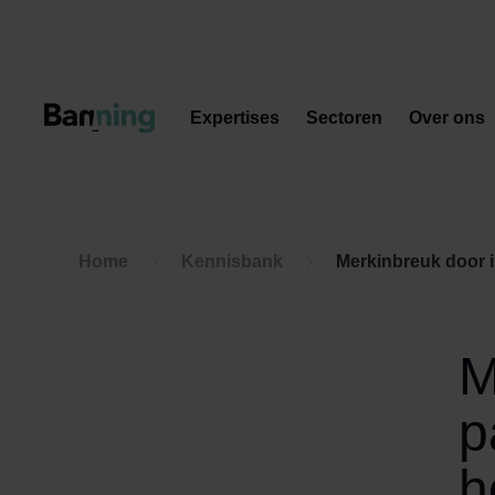
Skip to Content
Expertises
Sectoren
Over ons
Home
Kennisbank
Merkinbreuk door i
M
p
h