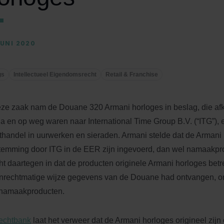
JUNI 2020
gs
Intellectueel Eigendomsrecht
Retail & Franchise
eze zaak nam de Douane 320 Armani horloges in beslag, die afk
a en op weg waren naar International Time Group B.V. (“ITG”),
thandel in uurwerken en sieraden. Armani stelde dat de Armani
temming door ITG in de EER zijn ingevoerd, dan wel namaakpro
ht daartegen in dat de producten originele Armani horloges betr
nrechtmatige wijze gegevens van de Douane had ontvangen, om
namaakproducten.
echtbank
laat het verweer dat de Armani horloges origineel zij