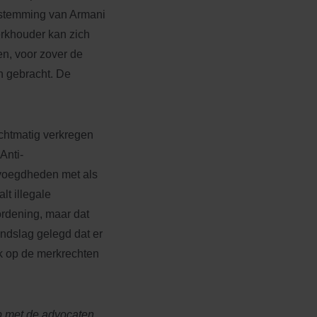
oestemming van Armani
erkhouder kan zich
en, voor zover de
n gebracht. De
chtmatig verkregen
Anti-
evoegdheden met als
t illegale
ordening, maar dat
ndslag gelegd dat er
k op de merkrechten
p met de advocaten