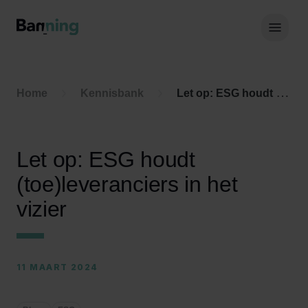
Skip to Content
Hoof
Home
Kennisbank
Let op: ESG houdt (toe)leveranciers in het vizier
Let op: ESG houdt
(toe)leveranciers in het
vizier
11 MAART 2024