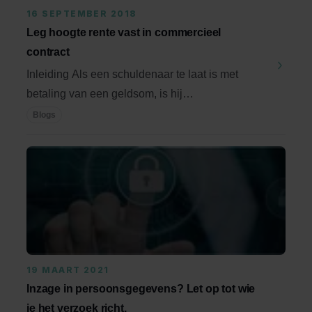
16 SEPTEMBER 2018
Leg hoogte rente vast in commercieel
contract
Inleiding Als een schuldenaar te laat is met
betaling van een geldsom, is hij
schadevergoeding ...
Blogs
19 MAART 2021
Inzage in persoonsgegevens? Let op tot wie
je het verzoek richt.