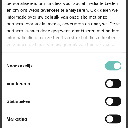
personaliseren, om functies voor social media te bieden
Het is raadzaam u goed voor te bereiden op het
en om ons websiteverkeer te analyseren. Ook delen we
aanleveren van de wettelijk verplichte informatie over
informatie over uw gebruik van onze site met onze
uw (toe)leveranciers. Mocht u twijfelen over welke
partners voor social media, adverteren en analyse. Deze
informatie u verslag dient uit te brengen en hoe u dit het
partners kunnen deze gegevens combineren met andere
informatie die u aan ze heeft verstrekt of die ze hebben
beste kunt aanpakken, is het raadzaam advies in te
verzameld op basis van uw gebruik van hun services.
winnen.
Toestemmingsselectie
Noodzakelijk
Meer nieuws
Voorkeuren
Statistieken
Marketing