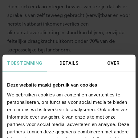
dient zich er daarentegen bewust van te zijn dat als er
sprake is van zelf teweeg gebracht (verwijtbaar en voor
herstel vatbaar) inkomensverlies een
alimentatieverplichting in stand kan blijven, tenzij de
feitelijke draagkracht uitkomt onder 90% van de
toepasselijke bijstandsnorm.
TOESTEMMING
DETAILS
OVER
Heeft u vragen naar aanleiding van dit artikel of heeft u
andere familie-erfrechtelijke vragen, neem dan gerust
Deze website maakt gebruik van cookies
contact op met mij of andere leden van de sectie
Familie- & Erfrecht
.
We gebruiken cookies om content en advertenties te
personaliseren, om functies voor social media te bieden
en om ons websiteverkeer te analyseren. Ook delen we
informatie over uw gebruik van onze site met onze
partners voor social media, adverteren en analyse. Deze
partners kunnen deze gegevens combineren met andere