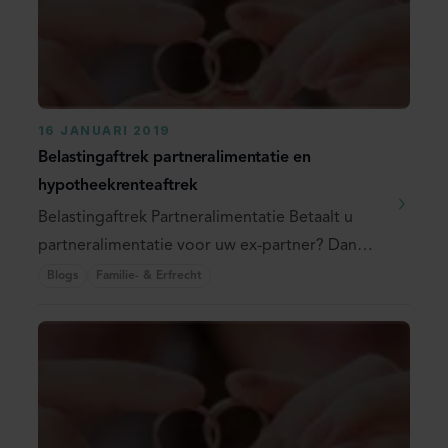
16 JANUARI 2019
Belastingaftrek partneralimentatie en
hypotheekrenteaftrek
Belastingaftrek Partneralimentatie Betaalt u
partneralimentatie voor uw ex-partner? Dan
mag u deze ...
Blogs
Familie- & Erfrecht