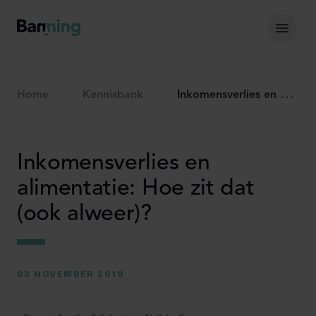
Skip to Content
Hoof
Home
Kennisbank
Inkomensverlies en alimentatie: Hoe zit dat (ook alweer)?
Inkomensverlies en
alimentatie: Hoe zit dat
(ook alweer)?
03 NOVEMBER 2019