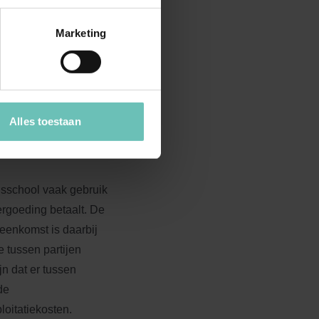
at bij eventuele
ze regeling is immers
Marketing
s verplicht een gebrek
het geval het gebouw in
an een gebrek sprake
Alles toestaan
sisschool vaak gebruik
rgoeding betaalt. De
reenkomst is daarbij
e tussen partijen
jn dat er tussen
de
loitatiekosten.