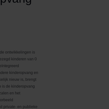
de ontwikkelingen is
gezegd kinderen van 0
geïntegreerd
ndere kinderopvang en
elijk nieuw is, brengt
Zo is de kinderopvang
zalen en het
oorbeeld
l private- en publieke