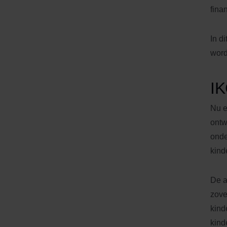
fina
In d
word
IK
Nu e
ontw
onde
kind
De a
zove
kind
kind