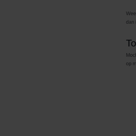
Wees
dan 
To
Moch
op m