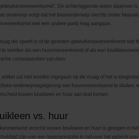
“gebruikersovereenkomst”. De achterliggende reden daarvoor is 
air onderwijs volgt dat het basisonderwijs slechts onder bepa
overeenkomst met een andere partij mag aangaan.
raag die speelt is of de gesloten gebruikersovereenkomst niet fe
t te worden als een huurovereenkomst of als een bruikleenover
dische consequenties van dien.
it artikel zal niet worden ingegaan op de vraag
of
het is toegest
ifieke onderwijsregelgeving een huurovereenkomst te sluiten, m
rscheid tussen bruikleen en huur aan bod komen.
uikleen vs. huur
kenmerkend verschil tussen bruikleen en huur is gelegen in het 
chuldigd zijn van een tegenprestatie in ruil voor het gebruik van