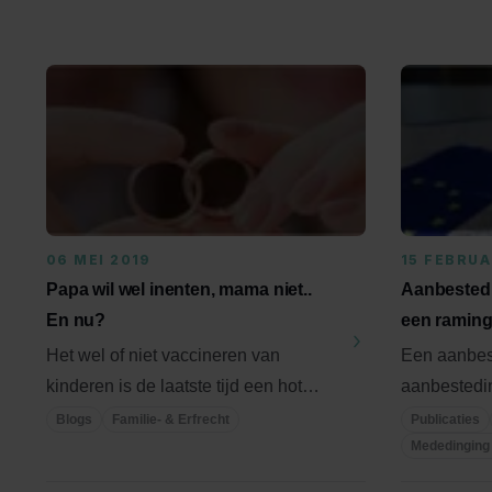
06 MEI 2019
15 FEBRUA
Papa wil wel inenten, mama niet..
Aanbestedi
En nu?
een raming
Het wel of niet vaccineren van
Een aanbes
kinderen is de laatste tijd een hot
aanbestedi
topic in Nederland. Vorige maand ...
intrekken e
Blogs
Familie- & Erfrecht
Publicaties
Mededinging