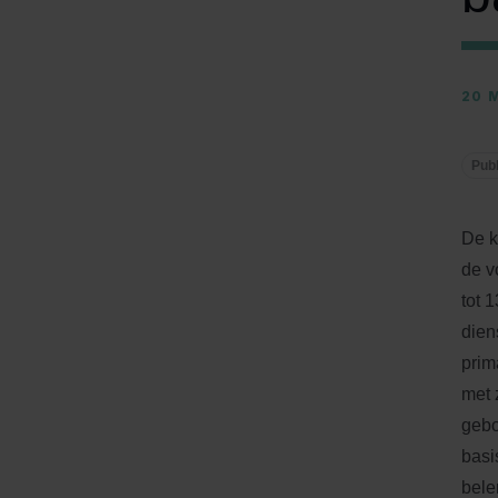
20 
Publ
De k
de v
tot 
dien
prim
met 
gebo
basi
bele