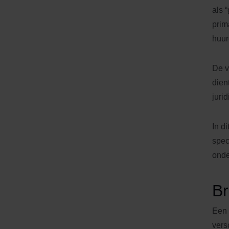
als 
prim
huur
De v
dien
juri
In d
spec
onde
Br
Een 
vers