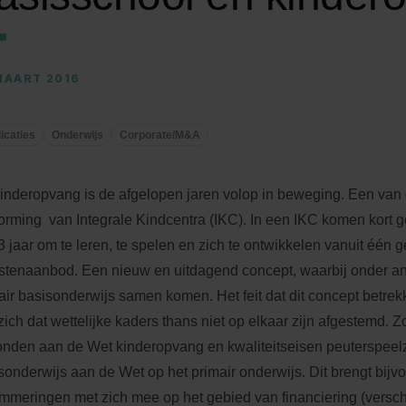
MAART 2016
icaties
Onderwijs
Corporate/M&A
inderopvang is de afgelopen jaren volop in beweging. Een van 
orming van Integrale Kindcentra (IKC). In een IKC komen kort 
13 jaar om te leren, te spelen en zich te ontwikkelen vanuit één 
stenaanbod. Een nieuw en uitdagend concept, waarbij onder a
air basisonderwijs samen komen. Het feit dat dit concept betrekk
zich dat wettelijke kaders thans niet op elkaar zijn afgestemd. 
nden aan de Wet kinderopvang en kwaliteitseisen peuterspeel
sonderwijs aan de Wet op het primair onderwijs. Dit brengt bijv
mmeringen met zich mee op het gebied van financiering (verschi