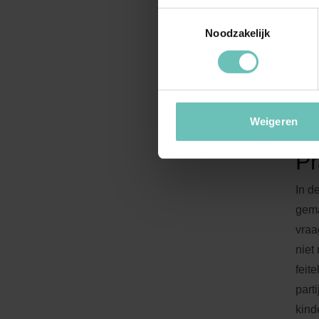
ontr
Toestemmingsselectie
gebr
Noodzakelijk
niet
aan 
stri
zijn
Weigeren
Pr
In d
gema
vraa
niet
feit
part
kind