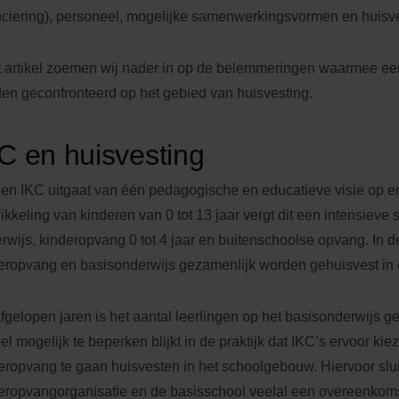
nciering), personeel, mogelijke samenwerkingsvormen en huisv
it artikel zoemen wij nader in op de belemmeringen waarmee ee
en geconfronteerd op het gebied van huisvesting.
C en huisvesting
en IKC uitgaat van één pedagogische en educatieve visie op 
ikkeling van kinderen van 0 tot 13 jaar vergt dit een intensiev
rwijs, kinderopvang 0 tot 4 jaar en buitenschoolse opvang. In de
eropvang en basisonderwijs gezamenlijk worden gehuisvest i
fgelopen jaren is het aantal leerlingen op het basisonderwijs 
el mogelijk te beperken blijkt in de praktijk dat IKC’s ervoor ki
eropvang te gaan huisvesten in het schoolgebouw. Hiervoor slu
eropvangorganisatie en de basisschool veelal een overeenkom