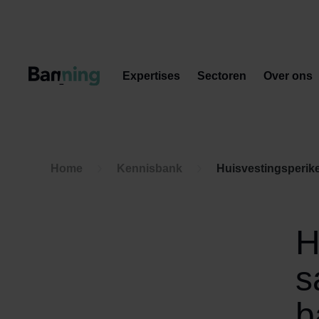
Skip to Content
Expertises
Sectoren
Over ons
Home
Kennisbank
Huisvestingsperik
H
s
b