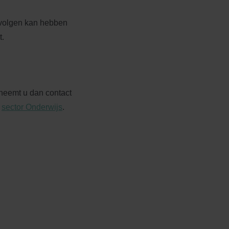
evolgen kan hebben
t.
 neemt u dan contact
e
sector Onderwijs
.