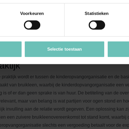
uimingsbescherming geniet. Dit laat onverlet de omstandigheid d
eken aan het gebouw wel de verhuurder verantwoordelijk is. De
Voorkeuren
Statistieken
 uitgesloten in specifieke onderwijsregelgeving. De verhuurder i
het gebouw te verhelpen zodra de huurder dit verlangt. Ook in 
jd met een wettelijk voorschrift in gebruik wordt gegeven, kan v
 welke voor rekening komt van de verhuurder.
Selectie toestaan
aktijk
e praktijk wordt er tussen de kinderopvangorganisatie en de ba
akt van bruikleen, waarbij de kinderdopvangorganisatie een ve
g is of er dan geen sprake is van huur. De betiteling van de ove
 relevant, maar van belang is wat partijen voor ogen stond en ho
elijk invulling aan de relatie wordt gegeven. Een oplossing kan zi
ijen een zuivere bruikleenovereenkomst tot stand komt, waarbij 
eropvangorganisatie slechts een vergoeding betaalt voor de exp