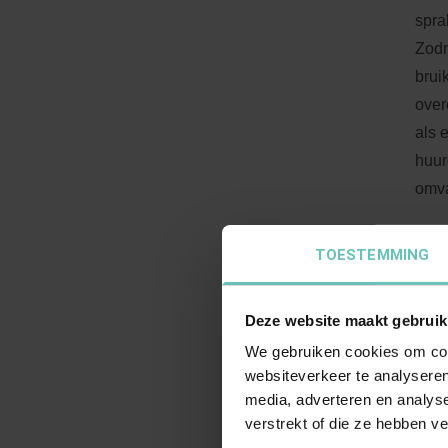
spra
Zodr
brui
over
als 
huur
omva
Ge
TOESTEMMING
Indi
Deze website maakt gebruik
spra
We gebruiken cookies om cont
huur
websiteverkeer te analyseren
rech
media, adverteren en analys
inge
verstrekt of die ze hebben v
ontr