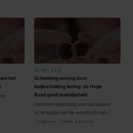
20 MEI 2015
ent het
Schenking woning door
g
kwijtschelding lening: de Hoge
Raad geeft duidelijkheid
dat
Het komt regelmatig voor dat ouders
dt dan
in het kader van de overdracht van
hun vermogen tijdens leven ...
Publicaties
Familie- & Erfrecht