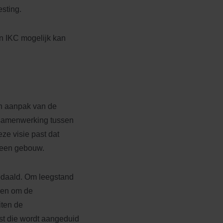
esting.
n IKC mogelijk kan
en aanpak van de
e samenwerking tussen
ze visie past dat
n een gebouw.
gedaald. Om leegstand
ezen om de
iten de
st die wordt aangeduid