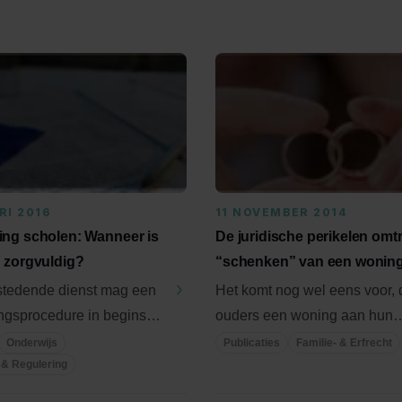
RI 2016
11 NOVEMBER 2014
ng scholen: Wanneer is
De juridische perikelen omtr
 zorgvuldig?
“schenken” van een wonin
tedende dienst mag een
Het komt nog wel eens voor, 
ngsprocedure in beginsel
ouders een woning aan hun
n tot heraanbesteden ...
kinderen schenken. Vaak wor
Onderwijs
Publicaties
Familie- & Erfrecht
 & Regulering
gekozen ...