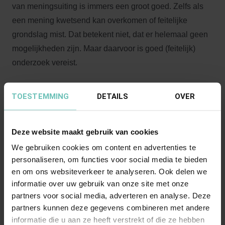
van meningsuiting is immers een groot goed. Zelfs als
een mening kwetsend kan overkomen of feitelijke
grondslag mist. Dat betekent niet, dat er helemaal geen
mogelijkheden zijn. Maar daarvoor is goed (feitelijk)
onderzoek vereist.
Heeft u last van nepreviews en wilt u weten wat u
TOESTEMMING
DETAILS
OVER
hiertegen kunt doen? Neem dan gerust vrijblijvend
contact op met
Floris de Vriend
of een van de andere
IT-
Deze website maakt gebruik van cookies
specialisten
van Banning.
We gebruiken cookies om content en advertenties te
personaliseren, om functies voor social media te bieden
en om ons websiteverkeer te analyseren. Ook delen we
informatie over uw gebruik van onze site met onze
Meer nieuws
partners voor social media, adverteren en analyse. Deze
partners kunnen deze gegevens combineren met andere
informatie die u aan ze heeft verstrekt of die ze hebben