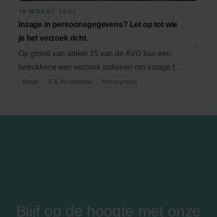
19 MAART 2021
Inzage in persoonsgegevens? Let op tot wie
je het verzoek richt.
Op grond van artikel 15 van de AVG kan een
betrokkene een verzoek indienen om inzage te
krijgen in ...
Blogs
IT & Technologie
Privacyrecht
Blijf op de hoogte met onze