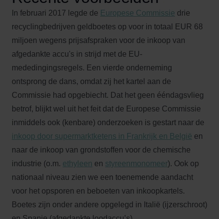
In februari 2017 legde de
Europese Commissie
drie
recyclingbedrijven geldboetes op voor in totaal EUR 68
miljoen wegens prijsafspraken voor de inkoop van
afgedankte accu's in strijd met de EU-
mededingingsregels. Een vierde onderneming
ontsprong de dans, omdat zij het kartel aan de
Commissie had opgebiecht. Dat het geen ééndagsvlieg
betrof, blijkt wel uit het feit dat de Europese Commissie
inmiddels ook (kenbare) onderzoeken is gestart naar de
inkoop door supermarktketens in Frankrijk en België
en
naar de inkoop van grondstoffen voor de chemische
industrie (o.m.
ethyleen
en
styreenmonomeer
). Ook op
nationaal niveau zien we een toenemende aandacht
voor het opsporen en beboeten van inkoopkartels.
Boetes zijn onder andere opgelegd in Italië (ijzerschroot)
en Spanje (afgedankte loodaccu’s).