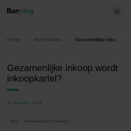
Skip to Content
Hoof
Home
Kennisbank
Gezamenlijke inkoop wordt inkoopkartel?
Gezamenlijke inkoop wordt
inkoopkartel?
19 MAART 2019
Blogs
Mededinging & Regulering