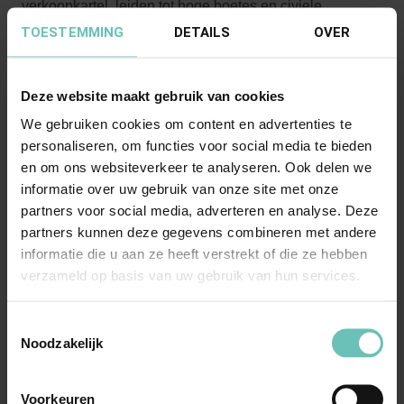
verkoopkartel, leiden tot hoge boetes en civiele
TOESTEMMING
schadeclaims.
DETAILS
OVER
Om het risico op overtreding van de mededingingsregels
Deze website maakt gebruik van cookies
zo klein mogelijk te houden, is het van belang dat niet
We gebruiken cookies om content en advertenties te
alleen sales mensen maar ook inkoopmedewerkers een
personaliseren, om functies voor social media te bieden
adequate opleiding in het mededingingsrecht krijgen.
en om ons websiteverkeer te analyseren. Ook delen we
BANNING heeft veel ervaring met het ontwikkelen en
informatie over uw gebruik van onze site met onze
implementeren van mededingingsrechtelijke compliance
partners voor social media, adverteren en analyse. Deze
partners kunnen deze gegevens combineren met andere
programma’s. Onze specialisten denken graag met u
informatie die u aan ze heeft verstrekt of die ze hebben
mee om te komen tot een op uw onderneming
verzameld op basis van uw gebruik van hun services.
toegesneden, effectief en efficiënt compliance
programma.
Toestemmingsselectie
Noodzakelijk
Meer weten?
Neem vrijblijvend contact op met:
Martijn
Jongmans
of
Minos van Joolingen
.
Voorkeuren