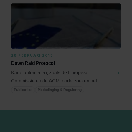
28 FEBRUARI 2015
Dawn Raid Protocol
Kartelautoriteiten, zoals de Europese
Commissie en de ACM, onderzoeken het
bestaan van ...
Publicaties
Mededinging & Regulering