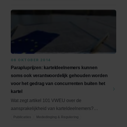
06 OKTOBER 2014
Parapluprijzen: karteldeelnemers kunnen
soms ook verantwoordelijk gehouden worden
voor het gedrag van concurrenten buiten het
kartel
Wat zegt artikel 101 VWEU over de
aansprakelijkheid van karteldeelnemers?
Volgens artikel 101 van ...
Publicaties
Mededinging & Regulering